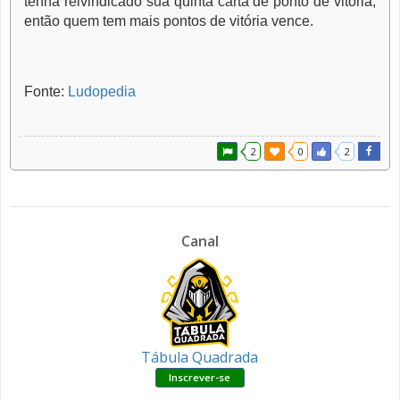
tenha reivindicado sua quinta carta de ponto de vitória,
então quem tem mais pontos de vitória vence.
Fonte:
Ludopedia
2
0
2
Canal
Tábula Quadrada