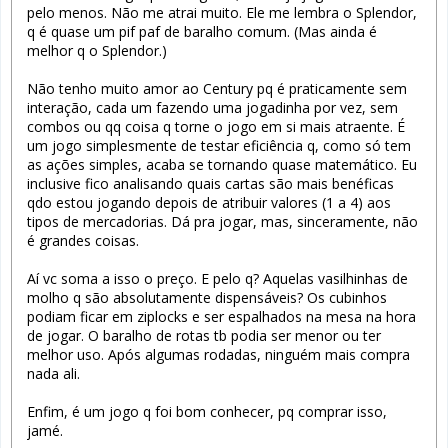
pelo menos. Não me atrai muito. Ele me lembra o Splendor,
q é quase um pif paf de baralho comum. (Mas ainda é
melhor q o Splendor.)
Não tenho muito amor ao Century pq é praticamente sem
interação, cada um fazendo uma jogadinha por vez, sem
combos ou qq coisa q torne o jogo em si mais atraente. É
um jogo simplesmente de testar eficiência q, como só tem
as ações simples, acaba se tornando quase matemático. Eu
inclusive fico analisando quais cartas são mais benéficas
qdo estou jogando depois de atribuir valores (1 a 4) aos
tipos de mercadorias. Dá pra jogar, mas, sinceramente, não
é grandes coisas.
Aí vc soma a isso o preço. E pelo q? Aquelas vasilhinhas de
molho q são absolutamente dispensáveis? Os cubinhos
podiam ficar em ziplocks e ser espalhados na mesa na hora
de jogar. O baralho de rotas tb podia ser menor ou ter
melhor uso. Após algumas rodadas, ninguém mais compra
nada ali.
Enfim, é um jogo q foi bom conhecer, pq comprar isso,
jamé.