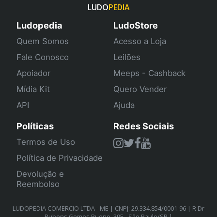
LUDO
PEDIA
Ludopedia
LudoStore
Quem Somos
Acesso a Loja
Fale Conosco
Leilões
Apoiador
Meeps - Cashback
Mídia Kit
Quero Vender
API
Ajuda
Políticas
Redes Sociais
Termos de Uso
Política de Privacidade
Devolução e
Reembolso
LUDOPEDIA COMERCIO LTDA - ME | CNPJ: 29.334.854/0001-96 | R Dr
Rubens Gomes Bueno, 395 - São Paulo/SP |