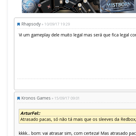
Rhapsody
» 10/09/17 19:29
Vi um gameplay dele muito legal mas será que fica legal co
Kronos Games
» 15/09/17 09:01
ArturFel::
Atrasado pacas, só não tá mais que os sleeves da Redbox,
kkkk... bom: vai atrasar sim, com certeza! Mas atrasado pa