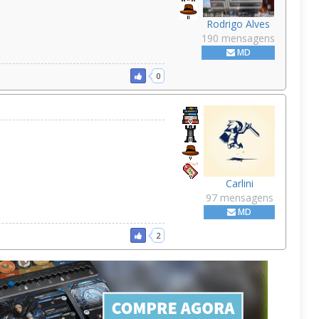
Rodrigo Alves
190 mensagens
MD
0
Carlini
97 mensagens
MD
2