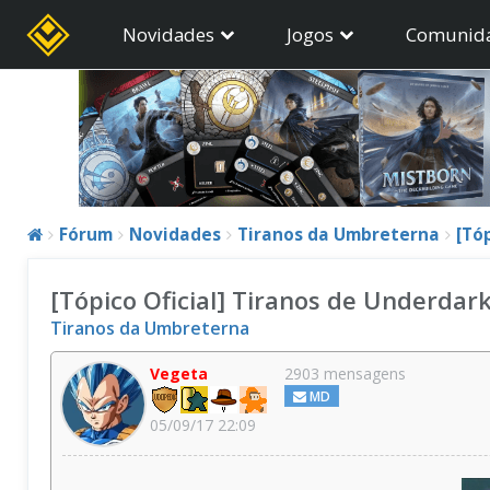
Novidades
Jogos
Comunid
Fórum
Novidades
Tiranos da Umbreterna
[Tó
[Tópico Oficial] Tiranos de Underdar
Tiranos da Umbreterna
Vegeta
2903 mensagens
MD
05/09/17 22:09