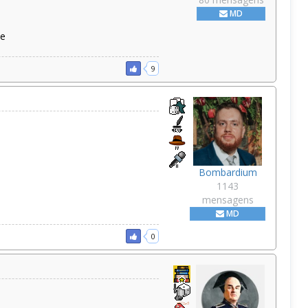
MD
te
9
Bombardium
1143
mensagens
MD
0