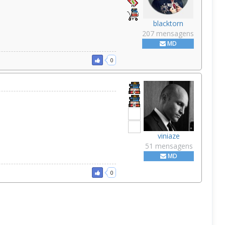
blacktorn
207 mensagens
MD
0
viniaze
51 mensagens
MD
0