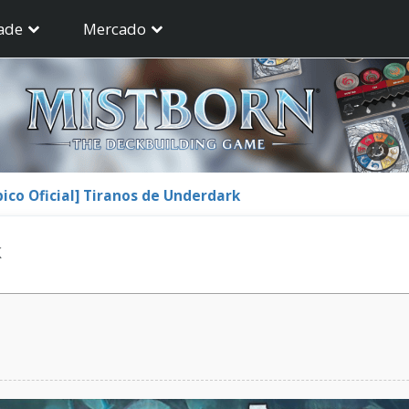
ade
Mercado
pico Oficial] Tiranos de Underdark
k