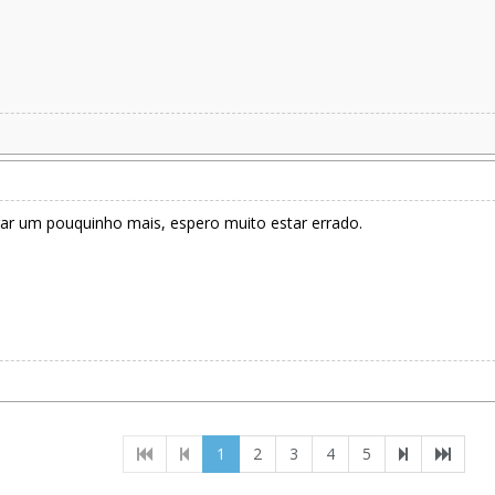
r um pouquinho mais, espero muito estar errado.
(current)
1
2
3
4
5