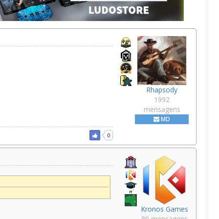
Rhapsody
1992
mensagens
MD
0
Kronos Games
80 mensagens