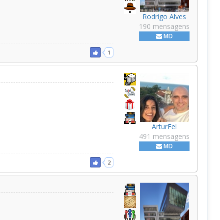
Rodrigo Alves
190 mensagens
MD
1
ArturFel
491 mensagens
MD
2