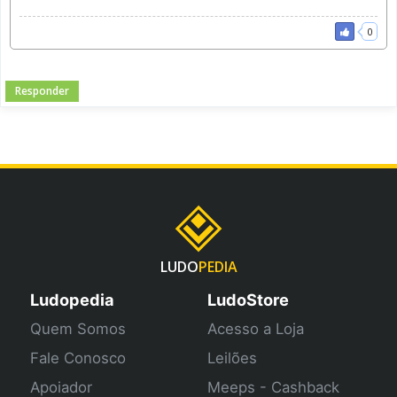
0
Responder
LUDO
PEDIA
Ludopedia
LudoStore
Quem Somos
Acesso a Loja
Fale Conosco
Leilões
Apoiador
Meeps - Cashback