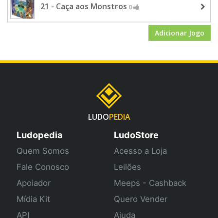
21 - Caça aos Monstros
0
Adicionar Jogo
LUDO
PEDIA
Ludopedia
LudoStore
Quem Somos
Acesso a Loja
Fale Conosco
Leilões
Apoiador
Meeps - Cashback
Mídia Kit
Quero Vender
API
Ajuda