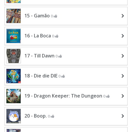
15 - Gamão
0
16 - La Boca
0
17 - Till Dawn
0
18 - Die die DIE
0
19 - Dragon Keeper: The Dungeon
0
20 - Boop.
0