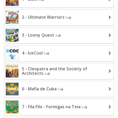
2 - Ultimate Warriorz
6
3 - Loony Quest
4
4 - IceCool
4
5 - Cleopatra and the Society of
Architects
4
6 - Mafia de Cuba
3
7 - Fila Filo - Formigas na Teia
3