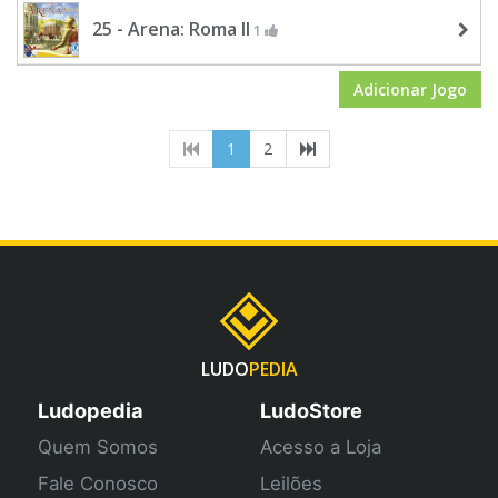
25 - Arena: Roma II
1
Adicionar Jogo
(current)
1
2
LUDO
PEDIA
Ludopedia
LudoStore
Quem Somos
Acesso a Loja
Fale Conosco
Leilões