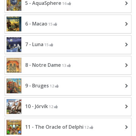
5 - AquaSphere
16
6 - Macao
15
7 - Luna
15
8 - Notre Dame
13
9 - Bruges
12
10 - Jórvík
12
11 - The Oracle of Delphi
12