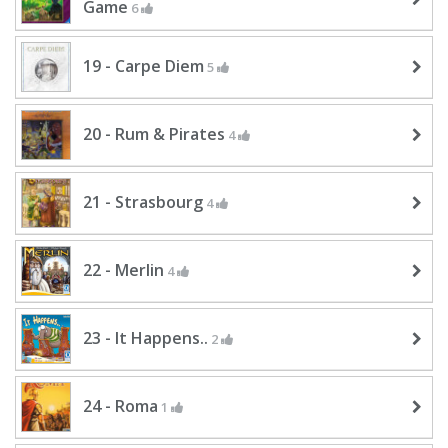
Game
6
19 - Carpe Diem
5
20 - Rum & Pirates
4
21 - Strasbourg
4
22 - Merlin
4
23 - It Happens..
2
24 - Roma
1