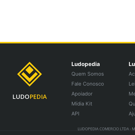
Ludopedia
Lu
Quem Somos
Ac
Fale Conosco
Le
Apoiador
Me
LUDO
PEDIA
Mídia Kit
Qu
API
Aj
LUDOPEDIA COMERCIO LTDA - ME 