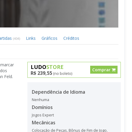
artidas
Links
Gráficos
Créditos
(404)
 marcar
LUDO
STORE
Comprar
 dos
R$ 239,55
(no boleto)
n Feld.
Dependência de Idioma
Nenhuma
Domínios
Jogos Expert
Mecânicas
Colocação de Peças
,
Bônus de Fim de Jogo
,