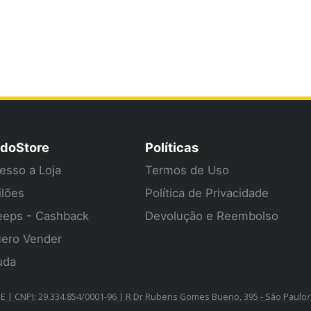
doStore
Políticas
esso a Loja
Termos de Uso
ilões
Política de Privacidade
eps - Cashback
Devolução e Reembolso
ero Vender
uda
| CNPJ: 29.334.854/0001-96 | R Dr Rubens Gomes Bueno, 395 - São Paulo