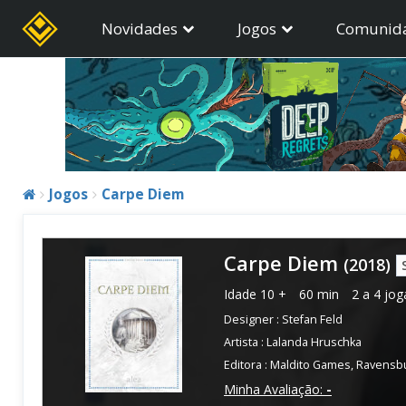
Novidades
Jogos
Comunid
Jogos
Carpe Diem
Carpe Diem
(2018)
Idade
10 +
60 min
2 a 4 jo
Designer :
Stefan Feld
Artista :
Lalanda Hruschka
Editora :
Maldito Games
,
Ravensbu
Minha Avaliação:
-