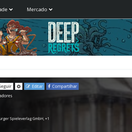
ade
Mercado
Seguir
Editar
Compartilhar
gadores
rger Spieleverlag GmbH
,
+1