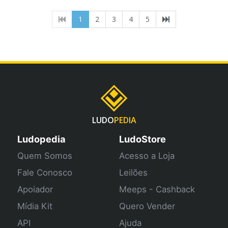
(current)
1
2
3
4
5
LUDO
PEDIA
Ludopedia
LudoStore
Quem Somos
Acesso a Loja
Fale Conosco
Leilões
Apoiador
Meeps - Cashback
Mídia Kit
Quero Vender
API
Ajuda