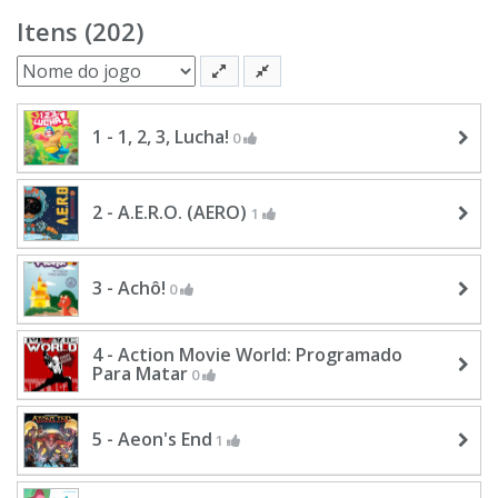
Itens (202)
1 - 1, 2, 3, Lucha!
0
2 - A.E.R.O. (AERO)
1
3 - Achô!
0
4 - Action Movie World: Programado
Para Matar
0
5 - Aeon's End
1