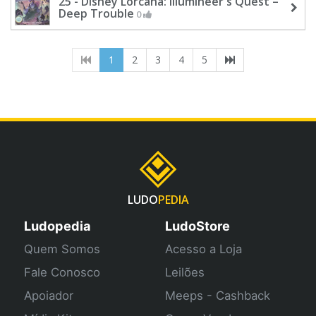
25 - Disney Lorcana: Illumineer's Quest –
Deep Trouble
0
(current)
1
2
3
4
5
LUDO
PEDIA
Ludopedia
LudoStore
Quem Somos
Acesso a Loja
Fale Conosco
Leilões
Apoiador
Meeps - Cashback