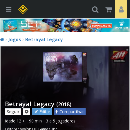
Jogos
Betrayal Legacy
Betrayal Legacy
(2018)
Seguir
Editar
Compartilhar
Idade
12 +
90 min
3 a 5 jogadores
Editora :
Avalon Hill Games, Inc.