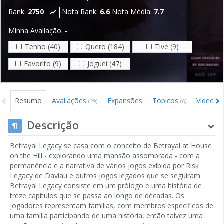
Rank:
2750
Nota Rank:
6.6
Nota Média:
7.7
Minha Avaliação:
-
Tenho (40)
Quero (184)
Tive (9)
Favorito (9)
Joguei (47)
Resumo
Avaliações
Expansões
Tópicos
Vídeos
(29)
(6)
(
Descrição
Betrayal Legacy se casa com o conceito de Betrayal at House
on the Hill - explorando uma mansão assombrada - com a
permanência e a narrativa de vários jogos exibida por Risk
Legacy de Daviau e outros jogos legados que se seguiram.
Betrayal Legacy consiste em um prólogo e uma história de
treze capítulos que se passa ao longo de décadas. Os
jogadores representam famílias, com membros específicos de
uma família participando de uma história, então talvez uma