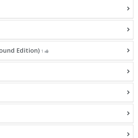
found Edition)
1