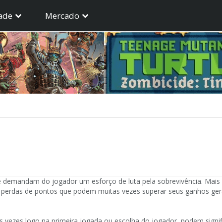
ade
Mercado
demandam do jogador um esforço de luta pela sobrevivência. Mais do
perdas de pontos que podem muitas vezes superar seus ganhos gera
s vezes logo na primeira jogada ou escolha do jogador, podem signifi