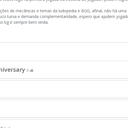
icações de mecânicas e temas da ludopedia e BGG, afinal, não há uma
um pouco turva e demanda complementaridade, espero que ajudem jog
no bg é sempre bem vinda.
nniversary
6
y