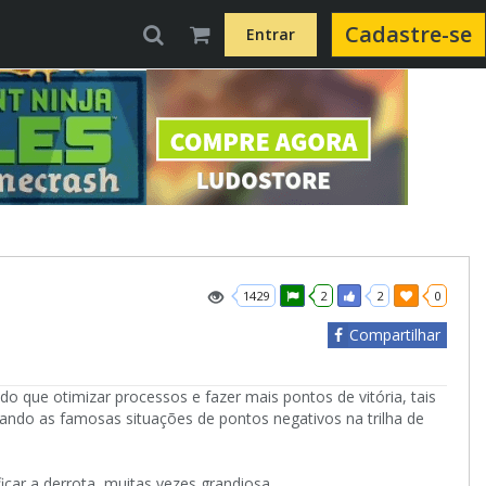
Cadastre-se
Entrar
1429
2
2
0
Compartilhar
 que otimizar processos e fazer mais pontos de vitória, tais
ndo as famosas situações de pontos negativos na trilha de
car a derrota, muitas vezes grandiosa.