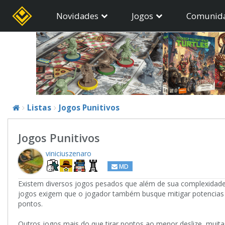
Novidades
Jogos
Comunid
Listas
Jogos Punitivos
Jogos Punitivos
viniciuszenaro
MD
Existem diversos jogos pesados que além de sua complexidade 
jogos exigem que o jogador também busque mitigar potencias 
pontos.
Outros jogos mais do que tirar pontos ao menor deslize, muita