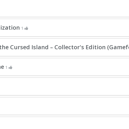
lization
1
the Cursed Island – Collector's Edition (Game
me
1