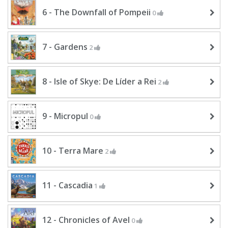
6 - The Downfall of Pompeii
0
7 - Gardens
2
8 - Isle of Skye: De Líder a Rei
2
9 - Micropul
0
10 - Terra Mare
2
11 - Cascadia
1
12 - Chronicles of Avel
0