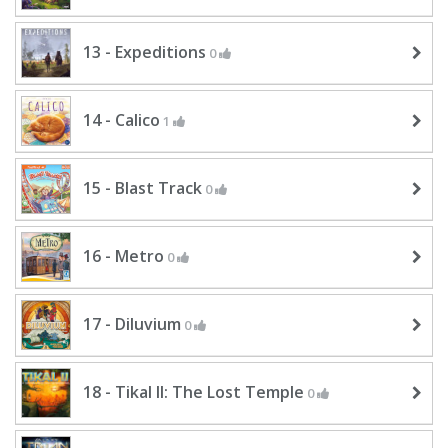
13 - Expeditions
0
14 - Calico
1
15 - Blast Track
0
16 - Metro
0
17 - Diluvium
0
18 - Tikal II: The Lost Temple
0