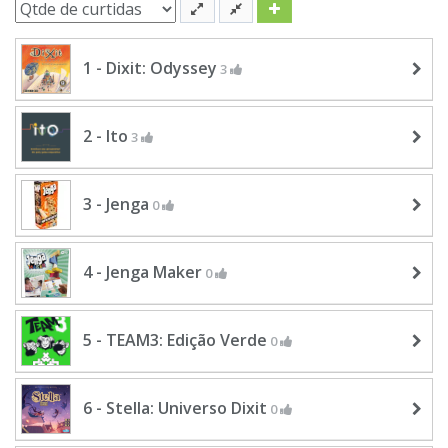
1 - Dixit: Odyssey
3
2 - Ito
3
3 - Jenga
0
4 - Jenga Maker
0
5 - TEAM3: Edição Verde
0
6 - Stella: Universo Dixit
0