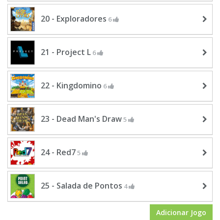
20 - Exploradores
6
21 - Project L
6
22 - Kingdomino
6
23 - Dead Man's Draw
5
24 - Red7
5
25 - Salada de Pontos
4
Adicionar Jogo