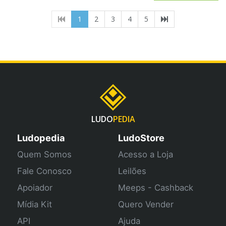
(current)
1
2
3
4
5
LUDO
PEDIA
Ludopedia
LudoStore
Quem Somos
Acesso a Loja
Fale Conosco
Leilões
Apoiador
Meeps - Cashback
Mídia Kit
Quero Vender
API
Ajuda