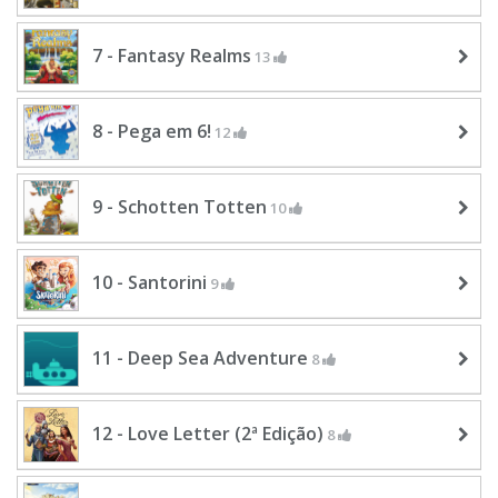
7 - Fantasy Realms
13
8 - Pega em 6!
12
9 - Schotten Totten
10
10 - Santorini
9
11 - Deep Sea Adventure
8
12 - Love Letter (2ª Edição)
8