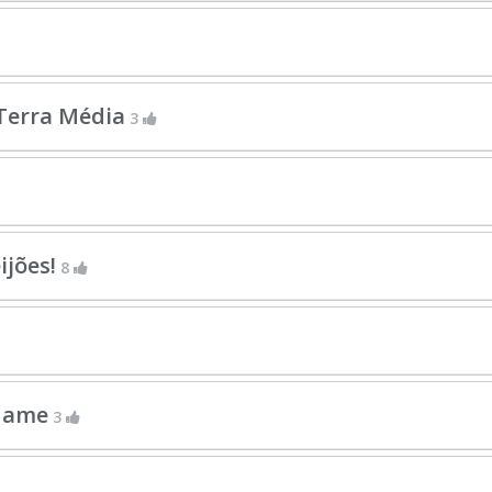
 Terra Média
3
ijões!
8
 Game
3