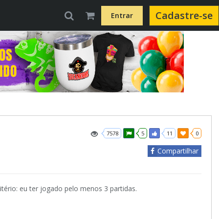
Cadastre-se
Entrar
7578
5
11
0
Compartilhar
ério: eu ter jogado pelo menos 3 partidas.