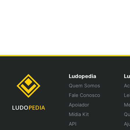
Ludopedia
Lu
Quem Somos
Ac
Fale Conosco
Le
Apoiador
Me
LUDO
PEDIA
Mídia Kit
Qu
API
Aj