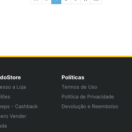
doStore
Políticas
esso a Loja
Termos de Uso
ilões
Política de Privacidade
eps - Cashback
Devolução e Reembolso
ero Vender
uda