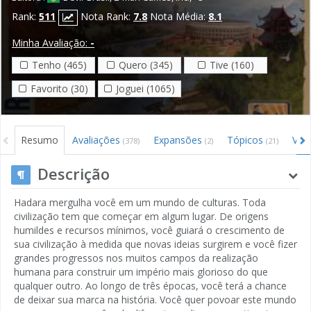
Rank:
511
Nota Rank:
7.8
Nota Média:
8.1
Minha Avaliação:
-
Tenho (465)
Quero (345)
Tive (160)
Favorito (30)
Joguei (1065)
Resumo
Avaliações
Expansões
Tópicos
Víd
(378)
(2)
(21)
Descrição
Hadara mergulha você em um mundo de culturas. Toda
civilização tem que começar em algum lugar. De origens
humildes e recursos mínimos, você guiará o crescimento de
sua civilização à medida que novas ideias surgirem e você fizer
grandes progressos nos muitos campos da realização
humana para construir um império mais glorioso do que
qualquer outro. Ao longo de três épocas, você terá a chance
de deixar sua marca na história. Você quer povoar este mundo