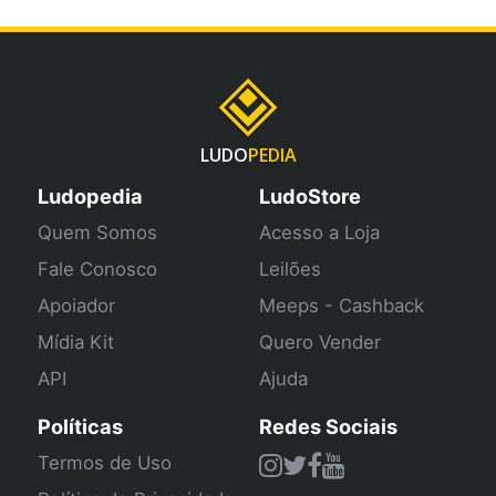
LUDO
PEDIA
Ludopedia
LudoStore
Quem Somos
Acesso a Loja
Fale Conosco
Leilões
Apoiador
Meeps - Cashback
Mídia Kit
Quero Vender
API
Ajuda
Políticas
Redes Sociais
Termos de Uso