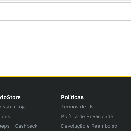
doStore
Políticas
esso a Loja
Termos de Uso
ilões
Política de Privacidade
eps - Cashback
Devolução e Reembolso