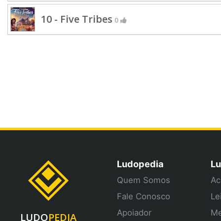
10 - Five Tribes
0
Ludopedia
Lu
Quem Somos
Ac
Fale Conosco
Le
Apoiador
Me
LUDO
PEDIA