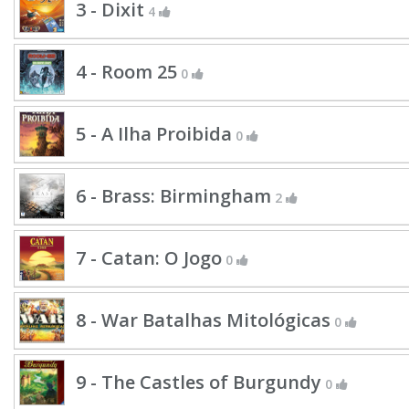
3 - Dixit
4
4 - Room 25
0
5 - A Ilha Proibida
0
6 - Brass: Birmingham
2
7 - Catan: O Jogo
0
8 - War Batalhas Mitológicas
0
9 - The Castles of Burgundy
0