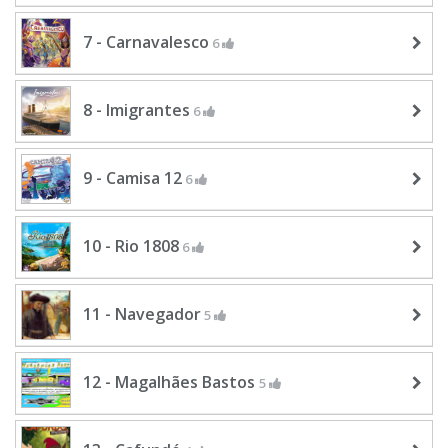
7 - Carnavalesco
6
8 - Imigrantes
6
9 - Camisa 12
6
10 - Rio 1808
6
11 - Navegador
5
12 - Magalhães Bastos
5