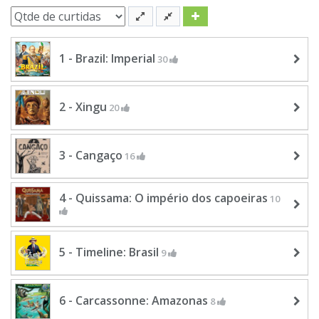
1 - Brazil: Imperial
30
2 - Xingu
20
3 - Cangaço
16
4 - Quissama: O império dos capoeiras
10
5 - Timeline: Brasil
9
6 - Carcassonne: Amazonas
8