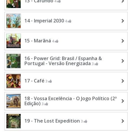
13 - Cafundó
4
14 - Imperial 2030
4
15 - Marãná
4
16 - Power Grid: Brasil / Espanha &
Portugal - Versão Energizada
3
17 - Café
3
18 - Vossa Excelência - O Jogo Político (2ª
Edição)
3
19 - The Lost Expedition
3