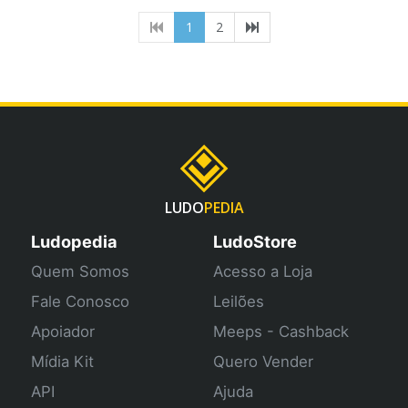
(current)
1
2
LUDO
PEDIA
Ludopedia
LudoStore
Quem Somos
Acesso a Loja
Fale Conosco
Leilões
Apoiador
Meeps - Cashback
Mídia Kit
Quero Vender
API
Ajuda