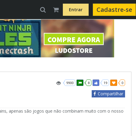
Cadastre-se
Entrar
9900
8
19
0
Compartilhar
 ruins, apenas são jogos que não combinam muito com o nosso