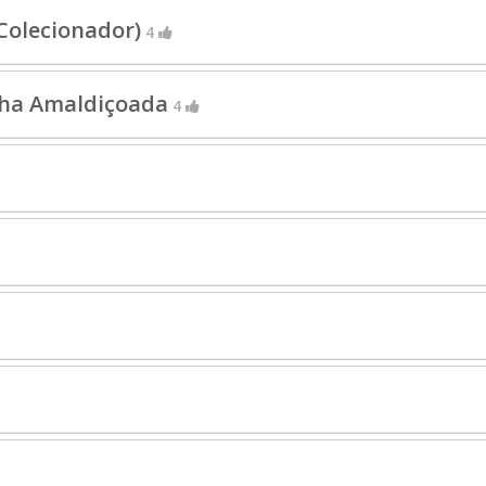
 Colecionador)
4
Ilha Amaldiçoada
4