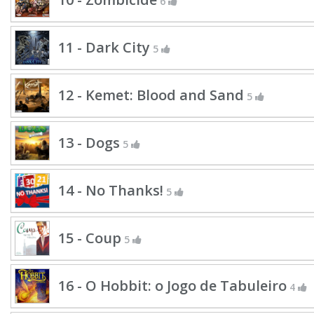
6
11 - Dark City
5
12 - Kemet: Blood and Sand
5
13 - Dogs
5
14 - No Thanks!
5
15 - Coup
5
16 - O Hobbit: o Jogo de Tabuleiro
4