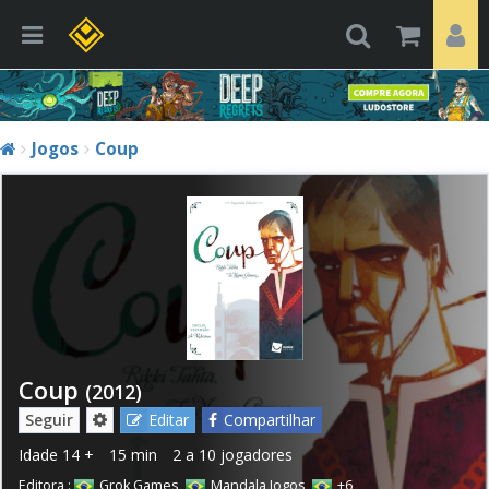
Jogos
Coup
Coup
(2012)
Seguir
Editar
Compartilhar
Idade
14 +
15 min
2 a 10 jogadores
Editora :
Grok Games
,
Mandala Jogos
,
+6