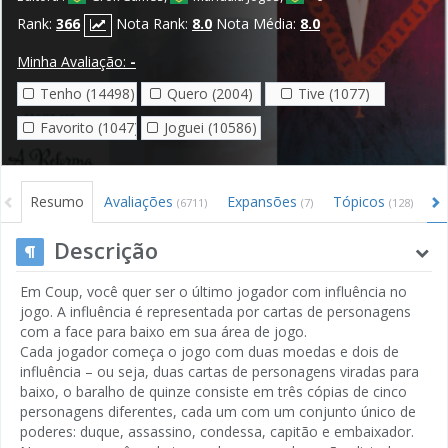
Rank:
366
Nota Rank:
8.0
Nota Média:
8.0
Minha Avaliação:
-
Tenho (14498)
Quero (2004)
Tive (1077)
Favorito (1047)
Joguei (10586)
Resumo
Avaliações
Expansões
Tópicos
V
(6711)
(7)
(128)
Descrição
Em Coup, você quer ser o último jogador com influência no
jogo. A influência é representada por cartas de personagens
com a face para baixo em sua área de jogo.
Cada jogador começa o jogo com duas moedas e dois de
influência – ou seja, duas cartas de personagens viradas para
baixo, o baralho de quinze consiste em três cópias de cinco
personagens diferentes, cada um com um conjunto único de
poderes: duque, assassino, condessa, capitão e embaixador.