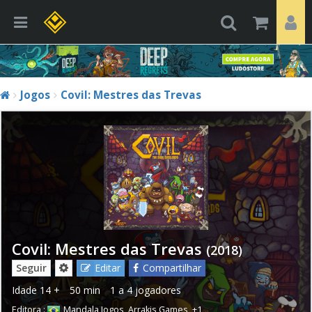
Jogos
Covil: Mestres das Trevas
Covil: Mestres das Trevas
(2018)
Seguir
Editar
Compartilhar
Idade
14 +
50 min
1 a 4 jogadores
Editora :
Mandala Jogos
,
Arrakis Games
,
+1