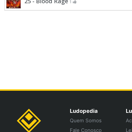
25 - Blood Rage
1
Ludopedia
Lu
Quem Somos
Ac
Fale Conosco
Le