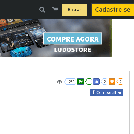
Cadastre-se
Entrar
1250
1
2
0
Compartilhar