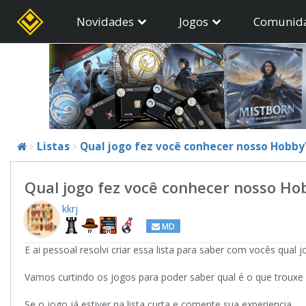
Novidades
Jogos
Comunid
Listas
Qual jogo fez você conhecer nosso Hobby
Qual jogo fez você conhecer nosso Ho
kkrj
MD
E ai pessoal resolvi criar essa lista para saber com vocês qual
Vamos curtindo os jogos para poder saber qual é o que troux
Se o jogo já estiver na lista curta e comente sua experiencia.