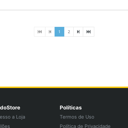
(current)
1
2
doStore
Políticas
esso a Loja
Termos de Uso
ilões
Política de Privacidade