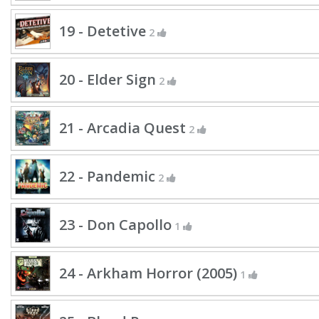
19 - Detetive
2
20 - Elder Sign
2
21 - Arcadia Quest
2
22 - Pandemic
2
23 - Don Capollo
1
24 - Arkham Horror (2005)
1