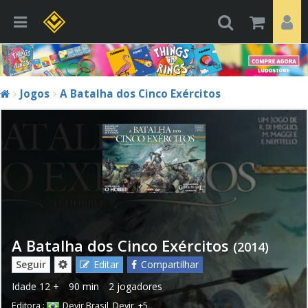
Jogos
A Batalha dos Cinco Exércitos
A Batalha dos Cinco Exércitos
(2014)
Seguir
Editar
Compartilhar
Idade
12 +
90 min
2 jogadores
Editora :
Devir Brasil
,
Devir
,
+5