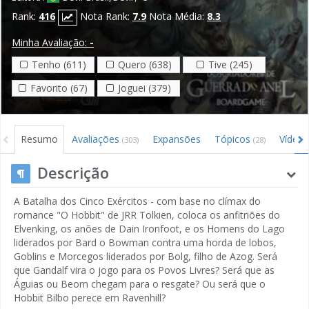
Rank:
416
Nota Rank:
7.9
Nota Média:
8.3
Minha Avaliação:
-
Tenho (611)
Quero (638)
Tive (245)
Favorito (67)
Joguei (379)
Resumo
Avaliações
Expansões
Tópicos
Vídeo
(303)
(28)
Descrição
A Batalha dos Cinco Exércitos - com base no clímax do
romance "O Hobbit" de JRR Tolkien, coloca os anfitriões do
Elvenking, os anões de Dain Ironfoot, e os Homens do Lago
liderados por Bard o Bowman contra uma horda de lobos,
Goblins e Morcegos liderados por Bolg, filho de Azog. Será
que Gandalf vira o jogo para os Povos Livres? Será que as
Águias ou Beorn chegam para o resgate? Ou será que o
Hobbit Bilbo perece em Ravenhill?