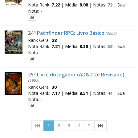
Nota Rank:
7.22
|
Média:
8.08
|
Notas:
72
|
Sua
Nota:
-
24º
Pathfinder RPG: Livro Básico
(2009)
Rank Geral:
28
Nota Rank:
7.21
|
Média:
8.38
|
Notas:
52
|
Sua
Nota:
-
25º
Livro do Jogador (AD&D 2e Revisado)
(1995)
Rank Geral:
30
Nota Rank:
7.17
|
Média:
8.51
|
Notas:
44
|
Sua
Nota:
-
(current)
1
2
3
4
5