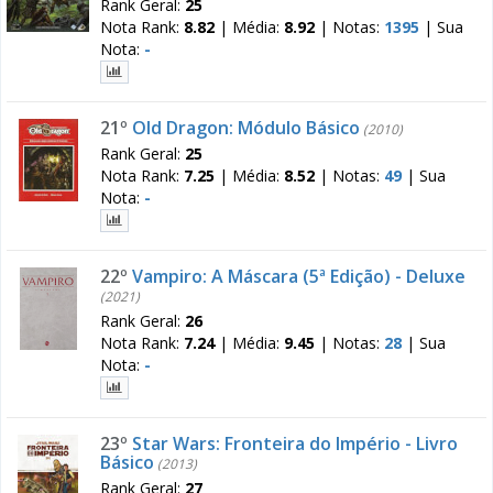
Rank Geral:
25
Nota Rank:
8.82
|
Média:
8.92
|
Notas:
1395
|
Sua
Nota:
-
21º
Old Dragon: Módulo Básico
(2010)
Rank Geral:
25
Nota Rank:
7.25
|
Média:
8.52
|
Notas:
49
|
Sua
Nota:
-
22º
Vampiro: A Máscara (5ª Edição) - Deluxe
(2021)
Rank Geral:
26
Nota Rank:
7.24
|
Média:
9.45
|
Notas:
28
|
Sua
Nota:
-
23º
Star Wars: Fronteira do Império - Livro
Básico
(2013)
Rank Geral:
27