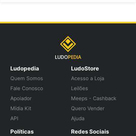
LUDO
PEDIA
Ludopedia
LudoStore
Quem Somos
Acesso a Loja
Fale Conosco
Leilões
Apoiador
Meeps - Cashback
Mídia Kit
Quero Vender
API
Ajuda
Políticas
Redes Sociais