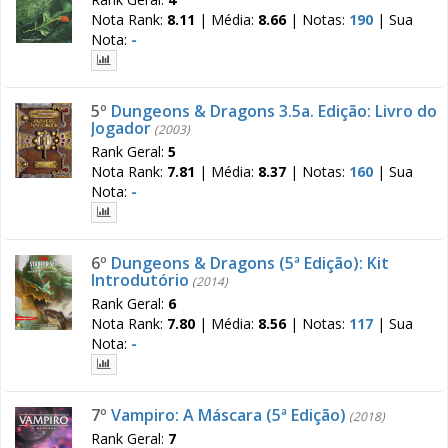
Nota Rank:
8.11
|
Média:
8.66
|
Notas:
190
|
Sua
Nota:
-
5º
Dungeons & Dragons 3.5a. Edição: Livro do
Jogador
(2003)
Rank Geral:
5
Nota Rank:
7.81
|
Média:
8.37
|
Notas:
160
|
Sua
Nota:
-
6º
Dungeons & Dragons (5ª Edição): Kit
Introdutório
(2014)
Rank Geral:
6
Nota Rank:
7.80
|
Média:
8.56
|
Notas:
117
|
Sua
Nota:
-
7º
Vampiro: A Máscara (5ª Edição)
(2018)
Rank Geral:
7