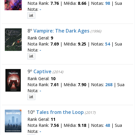
Nota Rank:
7.76
|
Média:
8.66
|
Notas:
98
|
Sua
Nota:
-
8º
Vampire: The Dark Ages
(1996)
Rank Geral:
9
Nota Rank:
7.69
|
Média:
9.25
|
Notas:
54
|
Sua
Nota:
-
9º
Captive
(2014)
Rank Geral:
10
Nota Rank:
7.61
|
Média:
7.90
|
Notas:
268
|
Sua
Nota:
-
10º
Tales from the Loop
(2017)
Rank Geral:
11
Nota Rank:
7.56
|
Média:
9.18
|
Notas:
48
|
Sua
Nota:
-