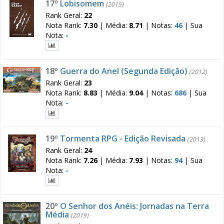
17º
Lobisomem
(2015)
Rank Geral:
22
Nota Rank:
7.30
|
Média:
8.71
|
Notas:
46
|
Sua
Nota:
-
18º
Guerra do Anel (Segunda Edição)
(2012)
Rank Geral:
23
Nota Rank:
8.83
|
Média:
9.04
|
Notas:
686
|
Sua
Nota:
-
19º
Tormenta RPG - Edição Revisada
(2013)
Rank Geral:
24
Nota Rank:
7.26
|
Média:
7.93
|
Notas:
94
|
Sua
Nota:
-
20º
O Senhor dos Anéis: Jornadas na Terra
Média
(2019)