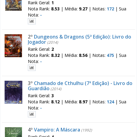
Rank Geral:
1
Nota Rank:
8.53
|
Média:
9.27
|
Notas:
172
|
Sua
Nota:
-
2º
Dungeons & Dragons (5ª Edição): Livro do
Jogador
(2014)
Rank Geral:
2
Nota Rank:
8.32
|
Média:
8.56
|
Notas:
475
|
Sua
Nota:
-
3º
Chamado de Cthulhu (7ª Edição) - Livro do
Guardião
(2014)
Rank Geral:
3
Nota Rank:
8.12
|
Média:
8.97
|
Notas:
124
|
Sua
Nota:
-
4º
Vampiro: A Máscara
(1992)
Rank Geral:
4