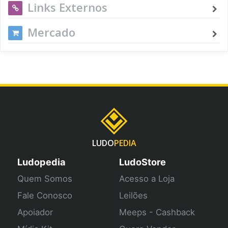
Links Externos
Mercado
LUDO
PEDIA
Ludopedia
LudoStore
Quem Somos
Acesso a Loja
Fale Conosco
Leilões
Apoiador
Meeps - Cashback