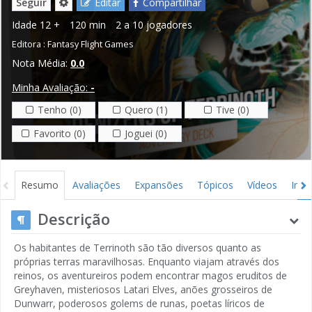
Seguir
Editar
Compartilhar
Idade
12 +
120 min
2 a 10 jogadores
Editora :
Fantasy Flight Games
Nota Média:
0.0
Minha Avaliação:
-
Tenho (0)
Quero (1)
Tive (0)
Favorito (0)
Joguei (0)
Resumo
Avaliações
Expansões
Tópicos
Vídeos
Ima
Descrição
Os habitantes de Terrinoth são tão diversos quanto as
próprias terras maravilhosas. Enquanto viajam através dos
reinos, os aventureiros podem encontrar magos eruditos de
Greyhaven, misteriosos Latari Elves, anões grosseiros de
Dunwarr, poderosos golems de runas, poetas líricos de