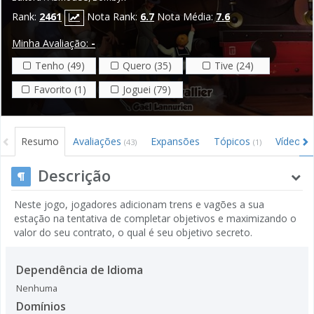
Rank:
2461
Nota Rank:
6.7
Nota Média:
7.6
Minha Avaliação:
-
Tenho (49)
Quero (35)
Tive (24)
Favorito (1)
Joguei (79)
Resumo
Avaliações
Expansões
Tópicos
Vídeos
(43)
(1)
(3
Descrição
Neste jogo, jogadores adicionam trens e vagões a sua
estação na tentativa de completar objetivos e maximizando o
valor do seu contrato, o qual é seu objetivo secreto.
Dependência de Idioma
Nenhuma
Domínios