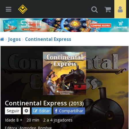
Jogos
Continental Express
Continental Express
(2013)
Seguir
Editar
Compartilhar
Idade
8 +
20 min
2 a 4 jogadores
Editora :
Asmodee
,
Bombyx