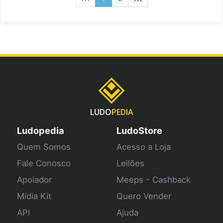
LUDO
PEDIA
Ludopedia
LudoStore
Quem Somos
Acesso a Loja
Fale Conosco
Leilões
Apoiador
Meeps - Cashback
Mídia Kit
Quero Vender
API
Ajuda