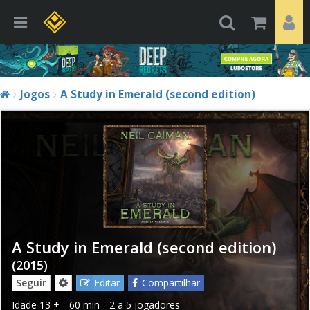
Jogos
A Study in Emerald (second edition)
A Study in Emerald (second edition)
(2015)
Seguir
Editar
Compartilhar
Idade
13 +
60 min
2 a 5 jogadores