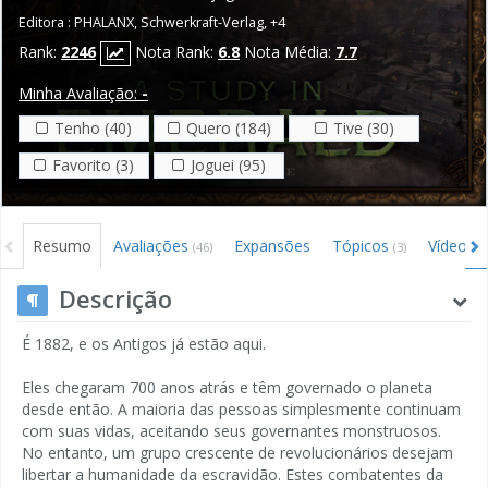
Editora :
PHALANX
,
Schwerkraft-Verlag
,
+4
Rank:
2246
Nota Rank:
6.8
Nota Média:
7.7
Minha Avaliação:
-
Tenho (40)
Quero (184)
Tive (30)
Favorito (3)
Joguei (95)
Resumo
Avaliações
Expansões
Tópicos
Vídeos
(46)
(3)
(9
Créditos
Descrição
É 1882, e os Antigos já estão aqui.
Eles chegaram 700 anos atrás e têm governado o planeta
desde então. A maioria das pessoas simplesmente continuam
com suas vidas, aceitando seus governantes monstruosos.
No entanto, um grupo crescente de revolucionários desejam
libertar a humanidade da escravidão. Estes combatentes da