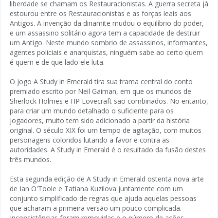
liberdade se chamam os Restauracionistas. A guerra secreta já
estourou entre os Restauracionistas e as forças leais aos
Antigos. A invenção da dinamite mudou o equilíbrio do poder,
e um assassino solitário agora tem a capacidade de destruir
um Antigo. Neste mundo sombrio de assassinos, informantes,
agentes policiais e anarquistas, ninguém sabe ao certo quem
é quem e de que lado ele luta.
O jogo A Study in Emerald tira sua trama central do conto
premiado escrito por Neil Gaiman, em que os mundos de
Sherlock Holmes e HP Lovecraft são combinados. No entanto,
para criar um mundo detalhado o suficiente para os
jogadores, muito tem sido adicionado a partir da história
original. O século XIX foi um tempo de agitação, com muitos
personagens coloridos lutando a favor e contra as
autoridades. A Study in Emerald é o resultado da fusão destes
três mundos.
Esta segunda edição de A Study in Emerald ostenta nova arte
de Ian O'Toole e Tatiana Kuzilova juntamente com um
conjunto simplificado de regras que ajuda aquelas pessoas
que acharam a primeira versão um pouco complicada.
Inconsistências foram removidas e o número de ações