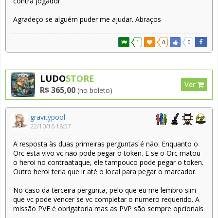
contra jogador.
Agradeço se alguém puder me ajudar. Abraços
1
0
0
LUDO
STORE
Ver
R$ 365,00
(no boleto)
gravitypool
22/10/16 18:57
A resposta às duas primeiras perguntas é não. Enquanto o
Orc esta vivo vc não pode pegar o token. E se o Orc matou
o heroi no contraataque, ele tampouco pode pegar o token.
Outro heroi teria que ir até o local para pegar o marcador.
No caso da terceira pergunta, pelo que eu me lembro sim
que vc pode vencer se vc completar o numero requerido. A
missão PVE é obrigatoria mas as PVP são sempre opcionais.