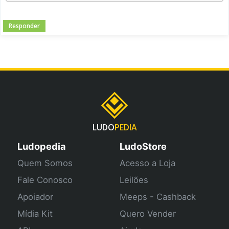
Responder
LUDO
PEDIA
Ludopedia
LudoStore
Quem Somos
Acesso a Loja
Fale Conosco
Leilões
Apoiador
Meeps - Cashback
Mídia Kit
Quero Vender