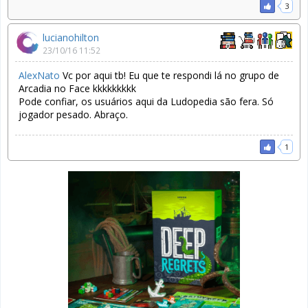
3
lucianohilton
23/10/16 11:52
AlexNato
Vc por aqui tb! Eu que te respondi lá no grupo de
Arcadia no Face kkkkkkkkk
Pode confiar, os usuários aqui da Ludopedia são fera. Só
jogador pesado. Abraço.
1