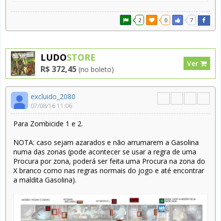
2
0
7
LUDO
STORE
Ver
R$ 372,45
(no boleto)
excluido_2080
07/08/16 11:06
Para Zombicide 1 e 2.
NOTA: caso sejam azarados e não arrumarem a Gasolina
numa das zonas (pode acontecer se usar a regra de uma
Procura por zona, poderá ser feita uma Procura na zona do
X branco como nas regras normais do jogo e até encontrar
a maldita Gasolina).