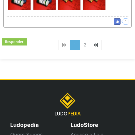
1
Responder
(current)
1
2
LUDO
PEDIA
Ludopedia
LudoStore
Quem Somos
Acesso a Loja