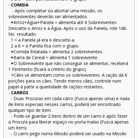
-
COMIDA
- Após completar ou abortar uma missão, os
sobreviventes deverão ser alimentados.
+
Arroz+Água+Panela = alimenta até 6 Sobreviventes.
Descarte o Arroz e a Água. Após o uso da Panela, role 1d6.
No resultado:
1 = a Panela já era e descarte-a.
2 a 6 = a Panela fica com o grupo.
+
Comida Enlatada = alimenta 2 sobreviventes.
+
Barra de Cereal = alimenta 1 sobrevivente.
+
O Sobrevivente que não conseguir se alimentar, receberá
1 Ferimento (ficará a critério do grupo).
+Cães se alimentam como os sobreviventes. A ração dá 6
porções para os cães. Tendo menos cães, controle num
papel à parte a quantidade de rações restantes.
-
CARROS
- Duas Procuras em cada carro (Fusca apenas uma) e nada
de itens especiais nesses carros, poderá ser encontrado
qualquer tipo de item.
- Pode-se guardar 2 itens dentro de um carro e após fazer
a Procura para liberar espaço no porta malas (Fusca apenas
um item).
- O carro pego numa Missão poderá ser usado na Missão