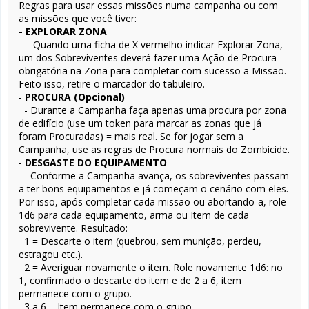
Regras para usar essas missões numa campanha ou com
as missões que você tiver:
- EXPLORAR ZONA
- Quando uma ficha de X vermelho indicar Explorar Zona,
um dos Sobreviventes deverá fazer uma Ação de Procura
obrigatória na Zona para completar com sucesso a Missão.
Feito isso, retire o marcador do tabuleiro.
-
PROCURA (Opcional)
- Durante a Campanha faça apenas uma procura por zona
de edifício (use um token para marcar as zonas que já
foram Procuradas) = mais real. Se for jogar sem a
Campanha, use as regras de Procura normais do Zombicide.
-
DESGASTE DO EQUIPAMENTO
- Conforme a Campanha avança, os sobreviventes passam
a ter bons equipamentos e já começam o cenário com eles.
Por isso, após completar cada missão ou abortando-a, role
1d6 para cada equipamento, arma ou Item de cada
sobrevivente. Resultado:
1 = Descarte o item (quebrou, sem munição, perdeu,
estragou etc.).
2 = Averiguar novamente o item. Role novamente 1d6: no
1, confirmado o descarte do item e de 2 a 6, item
permanece com o grupo.
3 a 6 = Item permanece com o grupo.