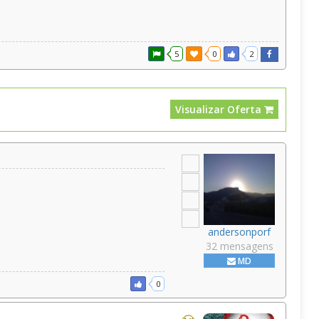
5
0
2
Visualizar Oferta
andersonporf
32 mensagens
MD
0