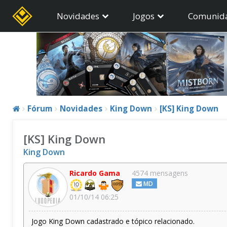
Novidades
Jogos
Comunid
Fórum
Novidades
King Down
[KS] King Down
[KS] King Down
King Down
Ricardo Gama
4574 mensagens
MD
01/10/14 06:25
Jogo King Down cadastrado e tópico relacionado.