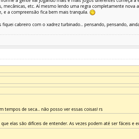
conforme a gente vai jogando mais e mais jogos diferentes começa a 
, mecânicas, etc. Aí mesmo lendo uma regra completamente nova ac
e, e a compreensão fica bem mais tranquila.
s fiquei cabreiro com o xadrez turbinado... pensando, pensando, aind
 tempos de seca... não posso ver essas coisas! rs
 que elas são difíceis de entender. As vezes podem até ser fáceis e 