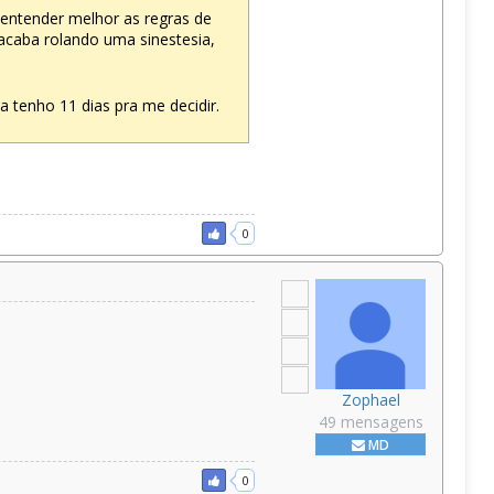
 entender melhor as regras de
caba rolando uma sinestesia,
a tenho 11 dias pra me decidir.
0
Zophael
49 mensagens
MD
0