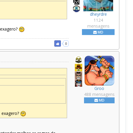
dheyrdre
1124
mensagens
u exagero?
MD
0
Groo
488 mensagens
MD
eu exagero?