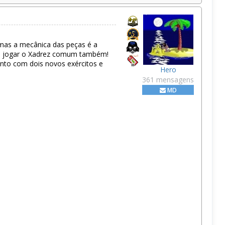
 mas a mecânica das peças é a
sa jogar o Xadrez comum também!
ento com dois novos exércitos e
Hero
361 mensagens
MD