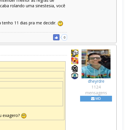
entender melhor as regras de
aba rolando uma sinestesia, você
a tenho 11 dias pra me decidir.
0
dheyrdre
1124
mensagens
MD
eu exagero?