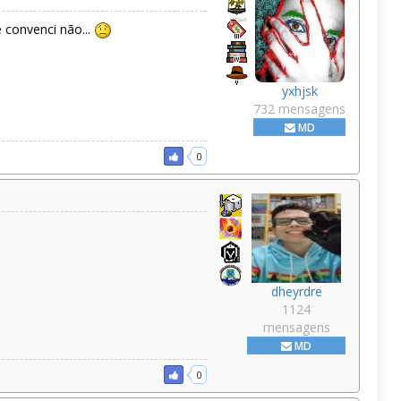
convenci não...
yxhjsk
732 mensagens
MD
0
dheyrdre
1124
mensagens
MD
0