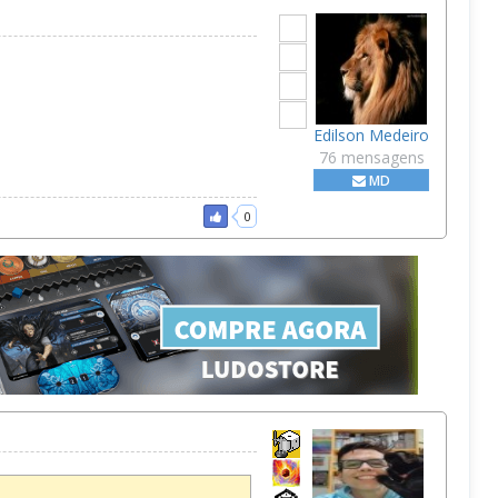
Edilson Medeiro
76 mensagens
MD
0