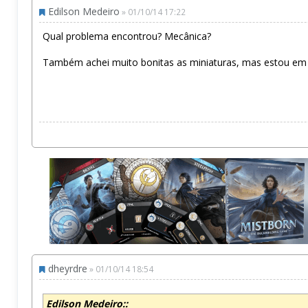
Edilson Medeiro
» 01/10/14 17:22
Qual problema encontrou? Mecânica?
Também achei muito bonitas as miniaturas, mas estou em t
dheyrdre
» 01/10/14 18:54
Edilson Medeiro::