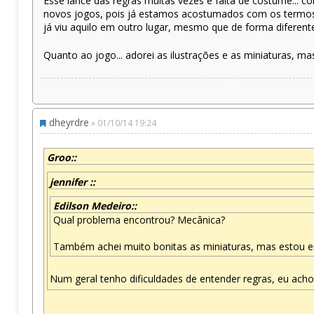
Esse lance das regras muitas vezes é falta de costume... 
novos jogos, pois já estamos acostumados com os termos
já viu aquilo em outro lugar, mesmo que de forma diferent
Quanto ao jogo... adorei as ilustrações e as miniaturas, ma
dheyrdre
» 01/10/14 19:24
Groo::
jennifer ::
Edilson Medeiro::
Qual problema encontrou? Mecânica?
Também achei muito bonitas as miniaturas, mas estou em
Num geral tenho dificuldades de entender regras, eu acho