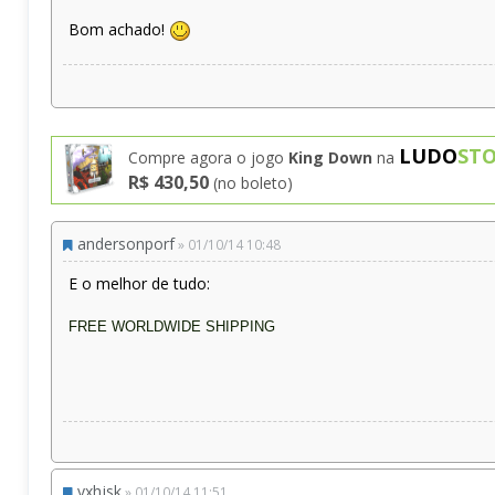
Bom achado!
LUDO
ST
Compre agora o jogo
King Down
na
R$ 430,50
(no boleto)
andersonporf
» 01/10/14 10:48
E o melhor de tudo:
FREE WORLDWIDE SHIPPING
yxhjsk
» 01/10/14 11:51