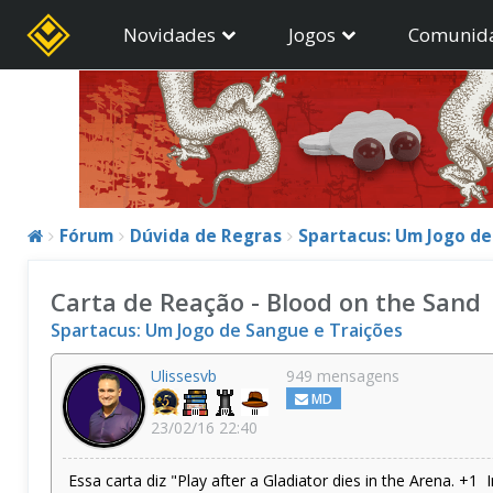
Novidades
Jogos
Comunid
Fórum
Dúvida de Regras
Spartacus: Um Jogo de 
Carta de Reação - Blood on the Sand
Spartacus: Um Jogo de Sangue e Traições
Ulissesvb
949 mensagens
MD
23/02/16 22:40
Essa carta diz "Play after a Gladiator dies in the Arena. 