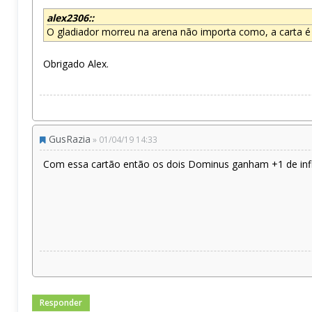
alex2306::
O gladiador morreu na arena não importa como, a carta é 
Obrigado Alex.
GusRazia
» 01/04/19 14:33
Com essa cartão então os dois Dominus ganham +1 de inf
Responder