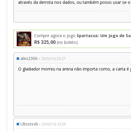
através da derrota nos dados, ou também posso usar se 
Compre agora o jogo
Spartacus: Um Jogo de Sa
R$ 325,00
(no boleto)
alex2306
» 23/02/16 23:27
O gladiador morreu na arena não importa como, a carta é 
Ulissesvb
» 23/02/16 23:55