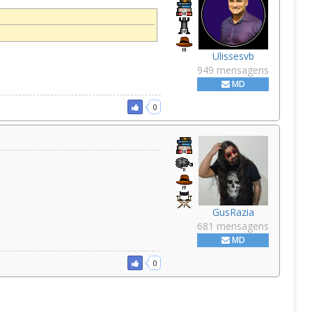
Ulissesvb
949 mensagens
MD
0
GusRazia
681 mensagens
MD
0