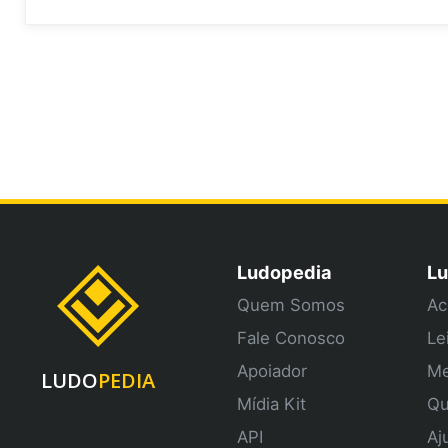
Ludopedia
Lu
Quem Somos
Ac
Fale Conosco
Le
Apoiador
Me
LUDO
PEDIA
Mídia Kit
Qu
API
Aj