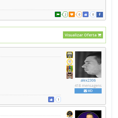
2
0
0
Visualizar Oferta
alex2306
418 mensagens
MD
1