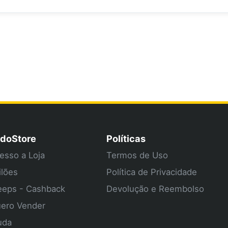
doStore
Políticas
esso a Loja
Termos de Uso
ilões
Política de Privacidade
eps - Cashback
Devolução e Reembolso
ero Vender
uda