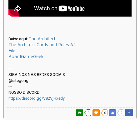
The Architect
Baixe aqui:
The Architect Cards and Rules A4
File
BoardGameGeek
---
SIGA-NOS NAS REDES SOCIAIS
@sitegong
---
NOSSO DISCORD
https://discord.gg/V82VjHxsdy
0
0
2