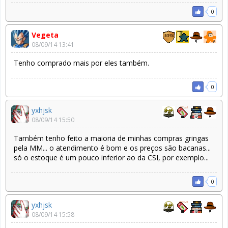
0
Vegeta
08/09/14 13:41
Tenho comprado mais por eles também.
0
yxhjsk
08/09/14 15:50
Também tenho feito a maioria de minhas compras gringas
pela MM... o atendimento é bom e os preços são bacanas...
só o estoque é um pouco inferior ao da CSI, por exemplo...
0
yxhjsk
08/09/14 15:58