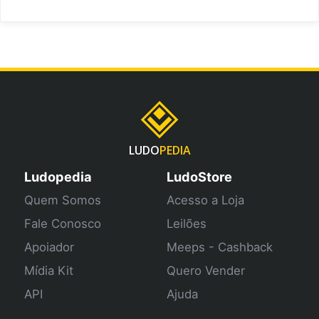
LUDO
PEDIA
Ludopedia
LudoStore
Quem Somos
Acesso a Loja
Fale Conosco
Leilões
Apoiador
Meeps - Cashback
Mídia Kit
Quero Vender
API
Ajuda