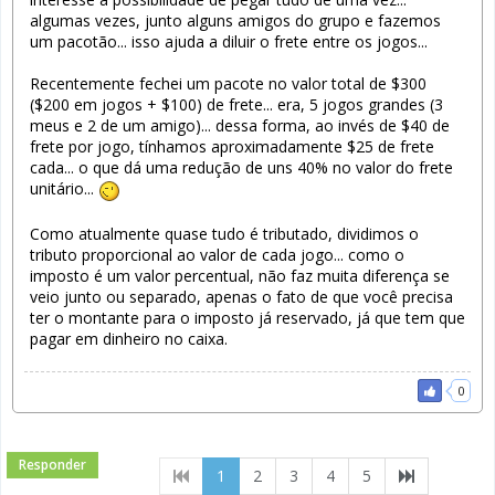
algumas vezes, junto alguns amigos do grupo e fazemos
um pacotão... isso ajuda a diluir o frete entre os jogos...
Recentemente fechei um pacote no valor total de $300
($200 em jogos + $100) de frete... era, 5 jogos grandes (3
meus e 2 de um amigo)... dessa forma, ao invés de $40 de
frete por jogo, tínhamos aproximadamente $25 de frete
cada... o que dá uma redução de uns 40% no valor do frete
unitário...
Como atualmente quase tudo é tributado, dividimos o
tributo proporcional ao valor de cada jogo... como o
imposto é um valor percentual, não faz muita diferença se
veio junto ou separado, apenas o fato de que você precisa
ter o montante para o imposto já reservado, já que tem que
pagar em dinheiro no caixa.
0
Responder
(current)
1
2
3
4
5