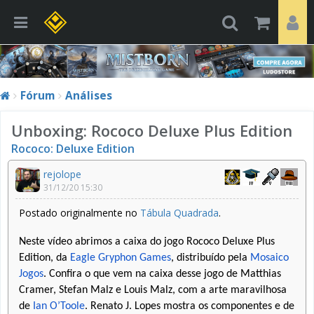
Fórum
Análises
Unboxing: Rococo Deluxe Plus Edition
Rococo: Deluxe Edition
rejolope
31/12/20 15:30
Postado originalmente no
Tábula Quadrada
.
Neste vídeo abrimos a caixa do jogo Rococo Deluxe Plus
Edition, da
Eagle Gryphon Games
, distribuído pela
Mosaico
Jogos
. Confira o que vem na caixa desse jogo de Matthias
Cramer, Stefan Malz e Louis Malz, com a arte maravilhosa
de
Ian O’Toole
. Renato J. Lopes mostra os componentes e de