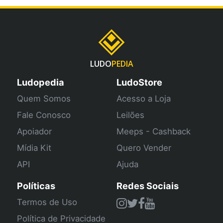
LUDO
PEDIA
Ludopedia
LudoStore
Quem Somos
Acesso a Loja
Fale Conosco
Leilões
Apoiador
Meeps - Cashback
Mídia Kit
Quero Vender
API
Ajuda
Políticas
Redes Sociais
Termos de Uso
Política de Privacidade