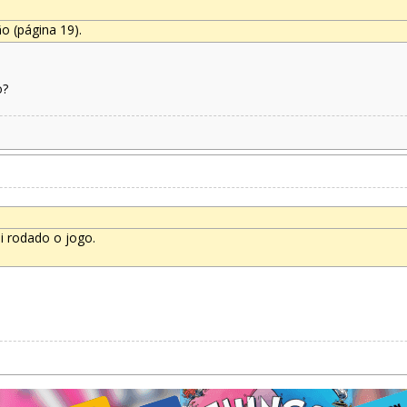
o (página 19).
o?
i rodado o jogo.