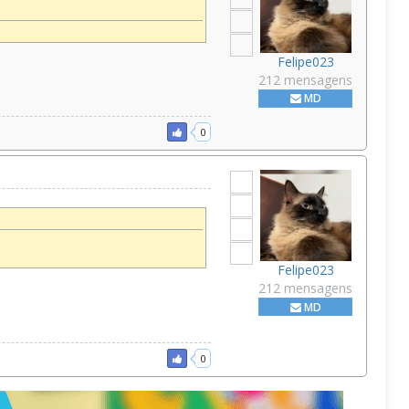
Felipe023
212 mensagens
MD
0
Felipe023
212 mensagens
MD
0