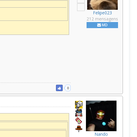
Felipe023
212 mensagens
MD
0
Nando