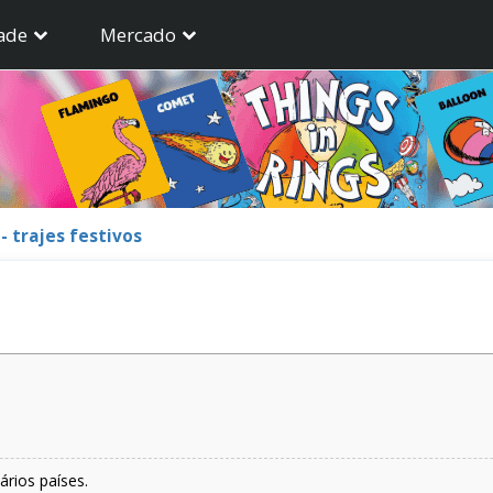
ade
Mercado
- trajes festivos
ários países.