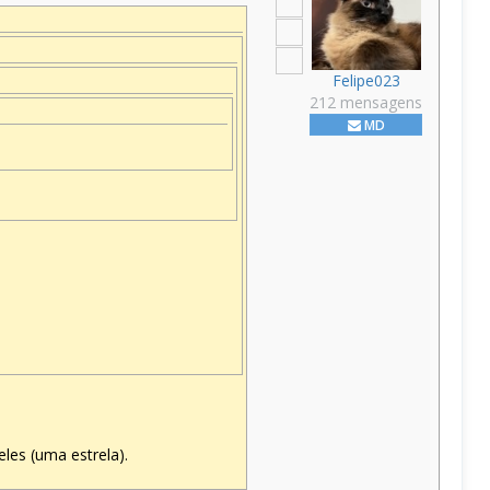
Felipe023
212 mensagens
MD
eles (uma estrela).