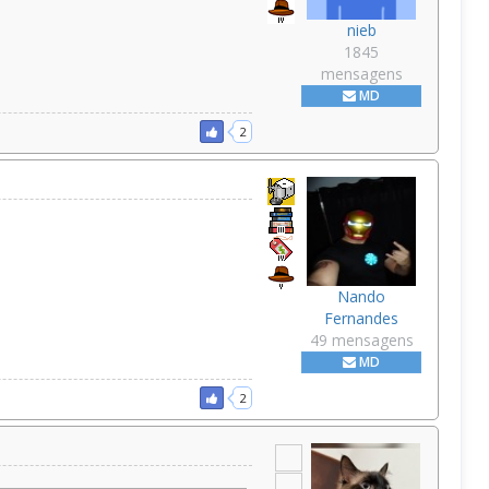
nieb
1845
mensagens
MD
2
Nando
Fernandes
49 mensagens
MD
2