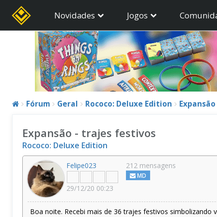
Novidades
Jogos
Comunid
Fórum
Geral
Rococo: Deluxe Edition
Expansão 
Expansão - trajes festivos
Rococo: Deluxe Edition
Felipe023
212 mensagens
MD
29/12/20 00:23
Boa noite. Recebi mais de 36 trajes festivos simbolizando v