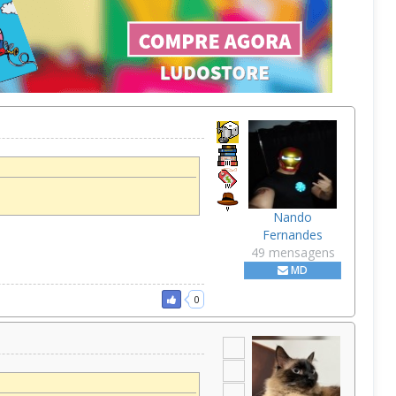
Nando
Fernandes
49 mensagens
MD
0