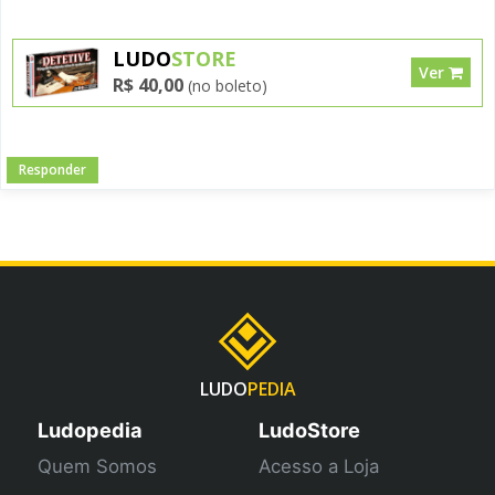
LUDO
STORE
Ver
R$ 40,00
(no boleto)
Responder
LUDO
PEDIA
Ludopedia
LudoStore
Quem Somos
Acesso a Loja