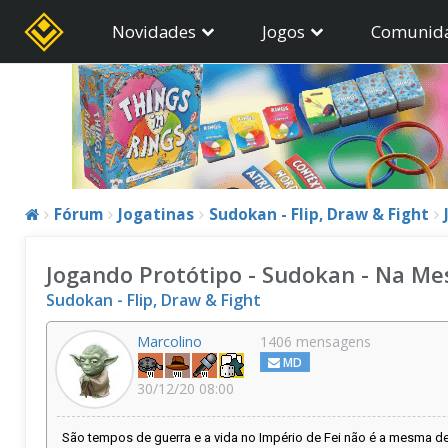
Novidades
Jogos
Comunid
Fórum
Jogatinas
Sudokan - Flip, Draw & Fight
Jogando Protótipo - Sudokan - Na Me
Sudokan - Flip, Draw & Fight
Marcolino
1406 mensagens
MD
30/12/20 08:00
São tempos de guerra e a vida no Império de Fei não é a mesma de