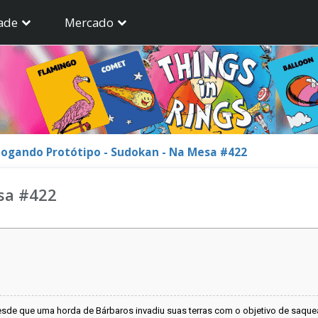
ade
Mercado
Jogando Protótipo - Sudokan - Na Mesa #422
sa #422
sde que uma horda de Bárbaros invadiu suas terras com o objetivo de saquear