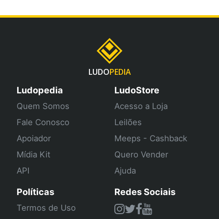
LUDO
PEDIA
Ludopedia
LudoStore
Quem Somos
Acesso a Loja
Fale Conosco
Leilões
Apoiador
Meeps - Cashback
Mídia Kit
Quero Vender
API
Ajuda
Políticas
Redes Sociais
Termos de Uso