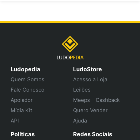
LUDO
PEDIA
Ludopedia
LudoStore
Quem Somos
Acesso a Loja
Fale Conosco
Leilões
Apoiador
Meeps - Cashback
Mídia Kit
Quero Vender
API
Ajuda
Políticas
Redes Sociais