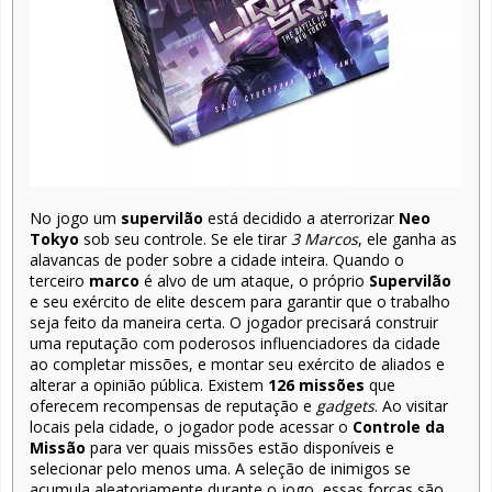
No jogo um
supervilão
está decidido a aterrorizar
Neo
Tokyo
sob seu controle. Se ele tirar
3 Marcos
, ele ganha as
alavancas de poder sobre a cidade inteira. Quando o
terceiro
marco
é alvo de um ataque, o próprio
Supervilão
e seu exército de elite descem para garantir que o trabalho
seja feito da maneira certa. O jogador precisará construir
uma reputação com poderosos influenciadores da cidade
ao completar missões, e montar seu exército de aliados e
alterar a opinião pública. Existem
126 missões
que
oferecem recompensas de reputação e
gadgets
. Ao visitar
locais pela cidade, o jogador pode acessar o
Controle da
Missão
para ver quais missões estão disponíveis e
selecionar pelo menos uma. A seleção de inimigos se
acumula aleatoriamente durante o jogo, essas forças são