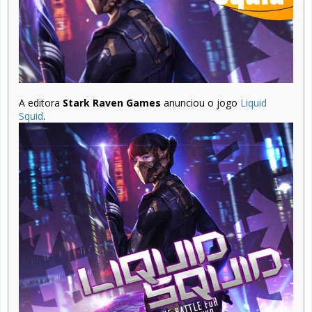
A editora
Stark Raven Games
anunciou o jogo
Liquid
Squid
.