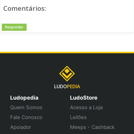
Comentários:
Responder
LUDO
PEDIA
Ludopedia
LudoStore
Quem Somos
Acesso a Loja
Fale Conosco
Leilões
Apoiador
Meeps - Cashback