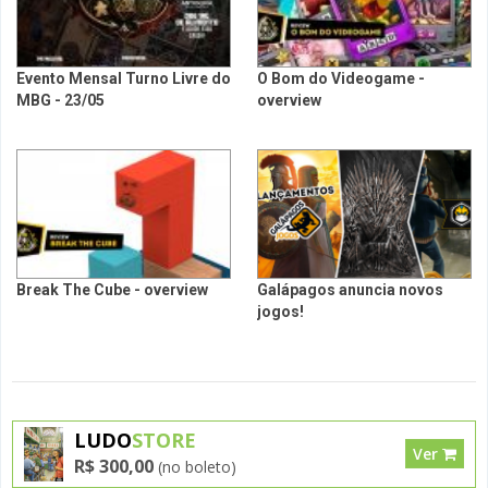
Evento Mensal Turno Livre do
O Bom do Videogame -
MBG - 23/05
overview
Break The Cube - overview
Galápagos anuncia novos
jogos!
LUDO
STORE
Ver
R$ 300,00
(no boleto)