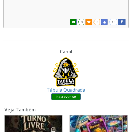
0
0
10
Canal
Tábula Quadrada
Veja Também