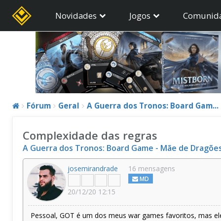
Novidades
Jogos
Comunid
Fórum
Geral
A Guerra dos Tronos: Board Gam...
Complexidade das regras
A Guerra dos Tronos: Board Game - Mãe de Dragõe
josemirandrade
16 mensagens
MD
20/12/20 12:15
Pessoal, GOT é um dos meus war games favoritos, mas ele