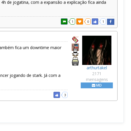
h de jogatina, com a expansão a explicação fica ainda
1
0
1
 Também fica um downtime maior
arthurtakel
2171
cer jogando de stark. Já com a
mensagens
MD
3