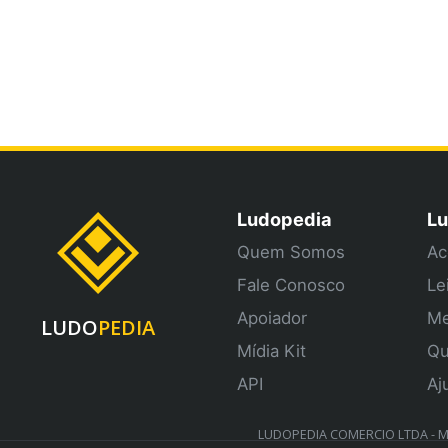
Ludopedia
Lu
Quem Somos
Ac
Fale Conosco
Le
Apoiador
Me
LUDO
PEDIA
Mídia Kit
Qu
API
Aj
LUDOPEDIA COMERCIO LTDA - ME 