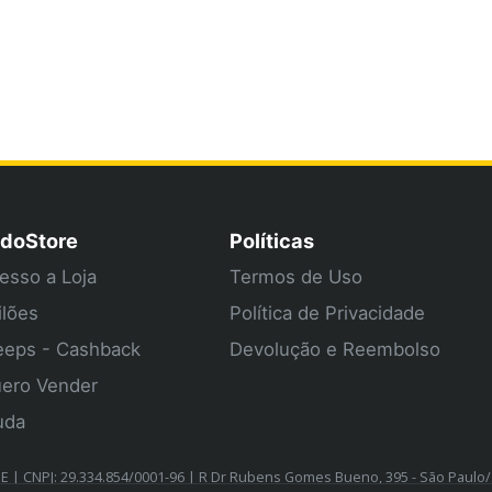
doStore
Políticas
esso a Loja
Termos de Uso
ilões
Política de Privacidade
eps - Cashback
Devolução e Reembolso
ero Vender
uda
| CNPJ: 29.334.854/0001-96 | R Dr Rubens Gomes Bueno, 395 - São Paulo