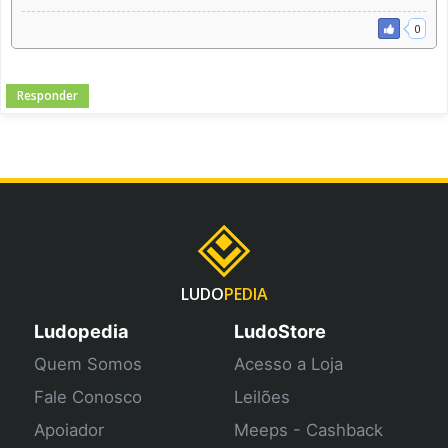
0
Responder
LUDO
PEDIA
Ludopedia
LudoStore
Quem Somos
Acesso a Loja
Fale Conosco
Leilões
Apoiador
Meeps - Cashback