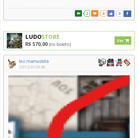
2
0
0
LUDO
STORE
Ver
R$ 570,00
(no boleto)
leo mamuskita
20/12/20 09:48