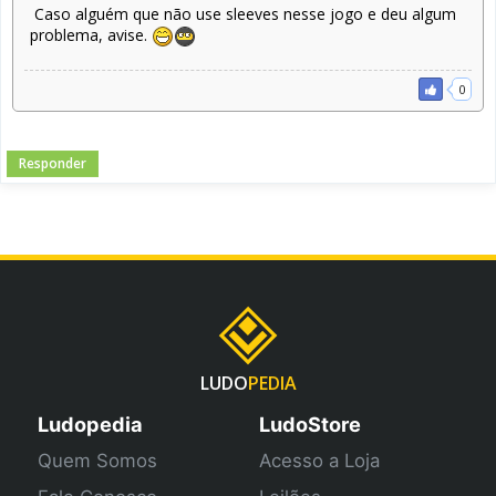
Caso alguém que não use sleeves nesse jogo e deu algum
problema, avise.
0
Responder
LUDO
PEDIA
Ludopedia
LudoStore
Quem Somos
Acesso a Loja