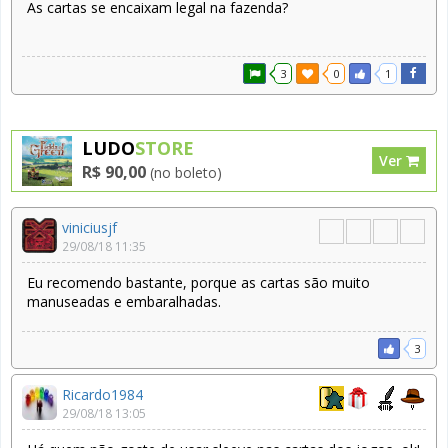
As cartas se encaixam legal na fazenda?
3
0
1
LUDO
STORE
Ver
R$ 90,00
(no boleto)
viniciusjf
29/08/18 11:35
Eu recomendo bastante, porque as cartas são muito
manuseadas e embaralhadas.
3
Ricardo1984
29/08/18 13:05