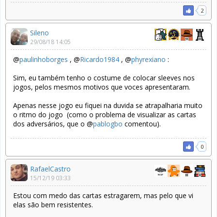
2
Sileno
29/08/18 14:05
@
paulinhoborges
, @
Ricardo1984
, @
phyrexiano
:
Sim, eu também tenho o costume de colocar sleeves nos
jogos, pelos mesmos motivos que voces apresentaram.
Apenas nesse jogo eu fiquei na duvida se atrapalharia muito
o ritmo do jogo (como o problema de visualizar as cartas
dos adversários, que o @
pablogbo
comentou).
0
RafaelCastro
15/12/19 03:33
Estou com medo das cartas estragarem, mas pelo que vi
elas são bem resistentes.