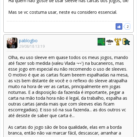
Há quem não goste de usar sleeve nas cartas dos jogos, ok!
Mas se vc costuma usar, neste eu considero essencial.
2
pablogbo
29/08/18 13:19
Olha, eu uso sleeve em quase todos os meus jogos, mando
até fazer sob medida (valeu Vlada ¬¬') na bucaneiros, mas
esse jogo em especial eu não recomendo o uso de sleeves.
O motivo é que as cartas ficam beeem espalhadas na mesa,
as vzs bem distante de você e o reflexo do sleeve atrapalha
muito na hora de ver as cartas, principalmente em jogas
noturnas. E a disposição da fazenda é importante, pegar a
carta na mão toda hora não é legal, da trabalho, espalha as
outras cartas (ainda mais que com sleeves elas ficam
escorregadias). E isso só na sua fazenda... as dos outros vc
até desiste de saber que carta é...
As cartas do jogo são de boa qualidade, elas em a borda
branca, então não vai marcar fácil, descascar, arranhar a