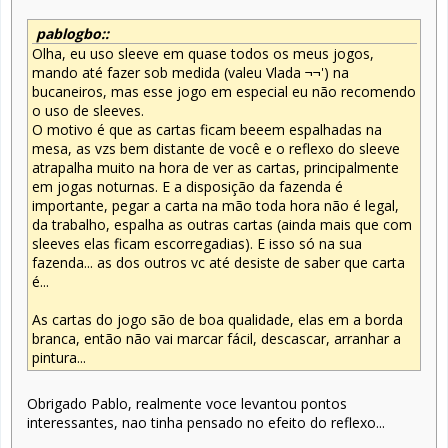
pablogbo::
Olha, eu uso sleeve em quase todos os meus jogos,
mando até fazer sob medida (valeu Vlada ¬¬') na
bucaneiros, mas esse jogo em especial eu não recomendo
o uso de sleeves.
O motivo é que as cartas ficam beeem espalhadas na
mesa, as vzs bem distante de você e o reflexo do sleeve
atrapalha muito na hora de ver as cartas, principalmente
em jogas noturnas. E a disposição da fazenda é
importante, pegar a carta na mão toda hora não é legal,
da trabalho, espalha as outras cartas (ainda mais que com
sleeves elas ficam escorregadias). E isso só na sua
fazenda... as dos outros vc até desiste de saber que carta
é...
As cartas do jogo são de boa qualidade, elas em a borda
branca, então não vai marcar fácil, descascar, arranhar a
pintura...
Obrigado Pablo, realmente voce levantou pontos
interessantes, nao tinha pensado no efeito do reflexo...