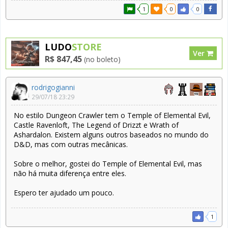
1
0
0
LUDO
STORE
Ver
R$ 847,45
(no boleto)
rodrigogianni
29/07/18 23:29
No estilo Dungeon Crawler tem o Temple of Elemental Evil,
Castle Ravenloft, The Legend of Drizzt e Wrath of
Ashardalon. Existem alguns outros baseados no mundo do
D&D, mas com outras mecânicas.
Sobre o melhor, gostei do Temple of Elemental Evil, mas
não há muita diferença entre eles.
Espero ter ajudado um pouco.
1