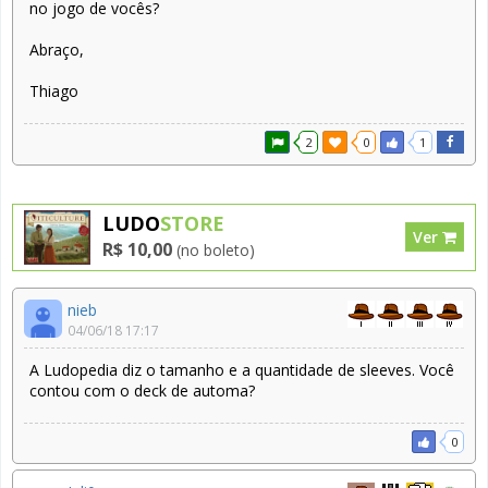
no jogo de vocês?
Abraço,
Thiago
2
0
1
LUDO
STORE
Ver
R$ 10,00
(no boleto)
nieb
04/06/18 17:17
A Ludopedia diz o tamanho e a quantidade de sleeves. Você
contou com o deck de automa?
0