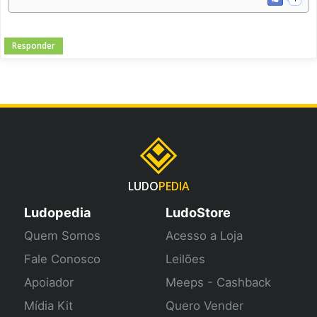
Responder
LUDO
PEDIA
Ludopedia
LudoStore
Quem Somos
Acesso a Loja
Fale Conosco
Leilões
Apoiador
Meeps - Cashback
Mídia Kit
Quero Vender