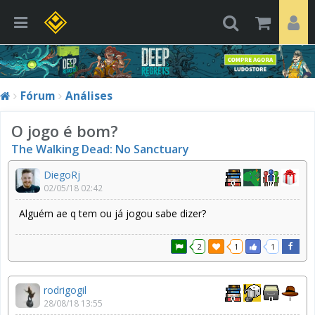
Fórum
Análises
O jogo é bom?
The Walking Dead: No Sanctuary
DiegoRj
02/05/18 02:42
Alguém ae q tem ou já jogou sabe dizer?
2
1
1
rodrigogil
28/08/18 13:55