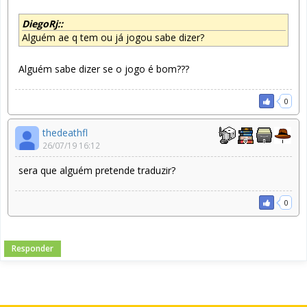
DiegoRj::
Alguém ae q tem ou já jogou sabe dizer?
Alguém sabe dizer se o jogo é bom???
0
thedeathfl
26/07/19 16:12
sera que alguém pretende traduzir?
0
Responder