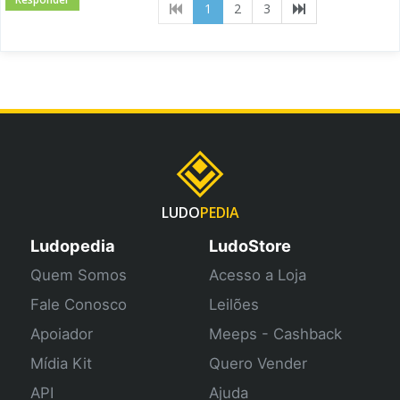
(current)
1
2
3
LUDO
PEDIA
Ludopedia
LudoStore
Quem Somos
Acesso a Loja
Fale Conosco
Leilões
Apoiador
Meeps - Cashback
Mídia Kit
Quero Vender
API
Ajuda