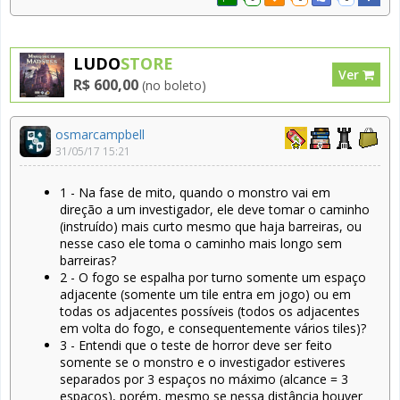
LUDO
STORE
Ver
R$ 600,00
(no boleto)
osmarcampbell
31/05/17 15:21
1 - Na fase de mito, quando o monstro vai em
direção a um investigador, ele deve tomar o caminho
(instruído) mais curto mesmo que haja barreiras, ou
nesse caso ele toma o caminho mais longo sem
barreiras?
2 - O fogo se espalha por turno somente um espaço
adjacente (somente um tile entra em jogo) ou em
todas os adjacentes possíveis (todos os adjacentes
em volta do fogo, e consequentemente vários tiles)?
3 - Entendi que o teste de horror deve ser feito
somente se o monstro e o investigador estiveres
separados por 3 espaços no máximo (alcance = 3
espaços), porém, mesmo se nessa distância houver