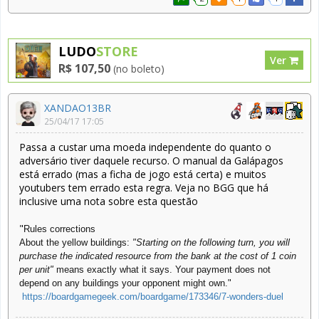
LUDO
STORE
Ver
R$ 107,50
(no boleto)
XANDAO13BR
25/04/17 17:05
Passa a custar uma moeda independente do quanto o
adversário tiver daquele recurso. O manual da Galápagos
está errado (mas a ficha de jogo está certa) e muitos
youtubers tem errado esta regra. Veja no BGG que há
inclusive uma nota sobre esta questão
"
Rules corrections
About the yellow buildings:
"Starting on the following turn, you will
purchase the indicated resource from the bank at the cost of 1 coin
per unit"
means exactly what it says. Your payment does not
depend on any buildings your opponent might own."
https://boardgamegeek.com/boardgame/173346/7-wonders-duel