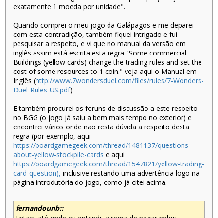
exatamente 1 moeda por unidade".
Quando comprei o meu jogo da Galápagos e me deparei
com esta contradição, também fiquei intrigado e fui
pesquisar a respeito, e vi que no manual da versão em
inglês assim está escrita esta regra "Some commercial
Buildings (yellow cards) change the trading rules and set the
cost of some resources to 1 coin." veja aqui o Manual em
Inglês (
http://www.7wondersduel.com/files/rules/7-Wonders-
Duel-Rules-US.pdf
)
E também procurei os foruns de discussão a este respeito
no BGG (o jogo já saiu a bem mais tempo no exterior) e
encontrei vários onde não resta dúvida a respeito desta
regra (por exemplo, aqui
https://boardgamegeek.com/thread/1481137/questions-
about-yellow-stockpile-cards
e aqui
https://boardgamegeek.com/thread/1547821/yellow-trading-
card-question),
inclusive restando uma advertência logo na
página introdutória do jogo, como já citei acima.
fernandounb::
Então, até onde eu entendi, a regra de pagar pelos