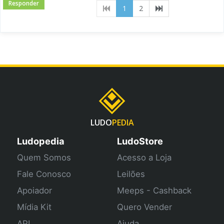
Responder
(current)
1
2
LUDO
PEDIA
Ludopedia
LudoStore
Quem Somos
Acesso a Loja
Fale Conosco
Leilões
Apoiador
Meeps - Cashback
Mídia Kit
Quero Vender
API
Ajuda