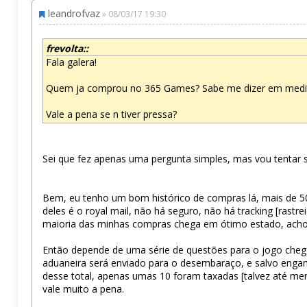
leandrofvaz
» 08/03/17 19:30
frevolta::
Fala galera!
Quem ja comprou no 365 Games? Sabe me dizer em media
Vale a pena se n tiver pressa?
Sei que fez apenas uma pergunta simples, mas vou tentar 
Bem, eu tenho um bom histórico de compras lá, mais de 50 
deles é o royal mail, não há seguro, não há tracking [rast
maioria das minhas compras chega em ótimo estado, acho 
Então depende de uma série de questões para o jogo chega
aduaneira será enviado para o desembaraço, e salvo enga
desse total, apenas umas 10 foram taxadas [talvez até men
vale muito a pena.