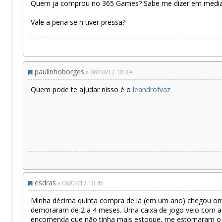
Quem ja comprou no 365 Games? Sabe me dizer em media 
Vale a pena se n tiver pressa?
paulinhoborges
» 08/03/17 18:39
Quem pode te ajudar nisso é o
leandrofvaz
esdras
» 08/03/17 18:45
Minha décima quinta compra de lá (em um ano) chegou ont
demoraram de 2 a 4 meses. Uma caixa de jogo veio com a 
encomenda que não tinha mais estoque, me estornaram o d