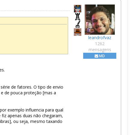
leandrofvaz
1262
mensagens
MD
es.
érie de fatores. O tipo de envio
es e de pouca proteção [mas a
or exemplo influencia para qual
e fiz apenas duas não chegaram,
 libras], ou seja, mesmo taxando