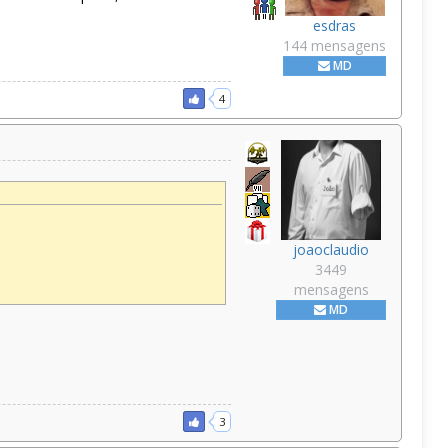
esdras
144 mensagens
MD
4
joaoclaudio
3449
mensagens
MD
3