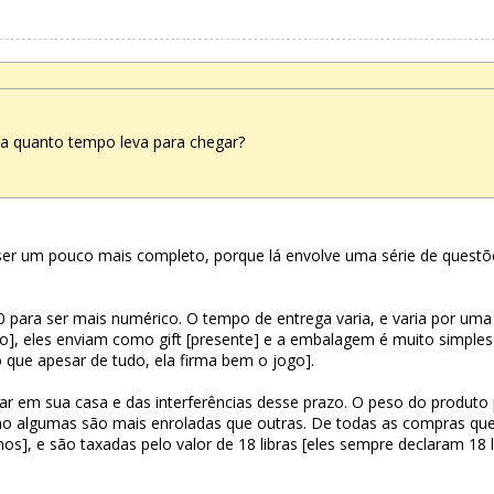
 quanto tempo leva para chegar?
ser um pouco mais completo, porque lá envolve uma série de questõ
para ser mais numérico. O tempo de entrega varia, e varia por uma s
reio], eles enviam como gift [presente] e a embalagem é muito simpl
que apesar de tudo, ela firma bem o jogo].
r em sua casa e das interferências desse prazo. O peso do produto p
no algumas são mais enroladas que outras. De todas as compras qu
os], e são taxadas pelo valor de 18 libras [eles sempre declaram 18