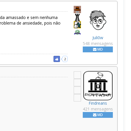
, nada amassado e sem nenhuma
 problema de ansiedade, pois não
Juli0w
548 mensagens
MD
2
Findreans
421 mensagens
MD