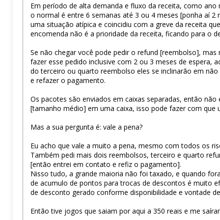
Em período de alta demanda e fluxo da receita, como an
o normal é entre 6 semanas até 3 ou 4 meses [ponha aí 2
uma situação atípica e coincidiu com a greve da receita 
encomenda não é a prioridade da receita, ficando para o 
Se não chegar você pode pedir o refund [reembolso], mas 
fazer esse pedido inclusive com 2 ou 3 meses de espera, ao
do terceiro ou quarto reembolso eles se inclinarão em nã
e refazer o pagamento.
Os pacotes são enviados em caixas separadas, então não
[tamanho médio] em uma caixa, isso pode fazer com que 
Mas a sua pergunta é: vale a pena?
Eu acho que vale a muito a pena, mesmo com todos os ris
Também pedi mais dois reembolsos, terceiro e quarto refu
[então entrei em contato e refiz o pagamento].
Nisso tudo, a grande maioria não foi taxado, e quando fora
de acumulo de pontos para trocas de descontos é muito e
de desconto gerado conforme disponibilidade e vontade de 
Então tive jogos que saiam por aqui a 350 reais e me saíra