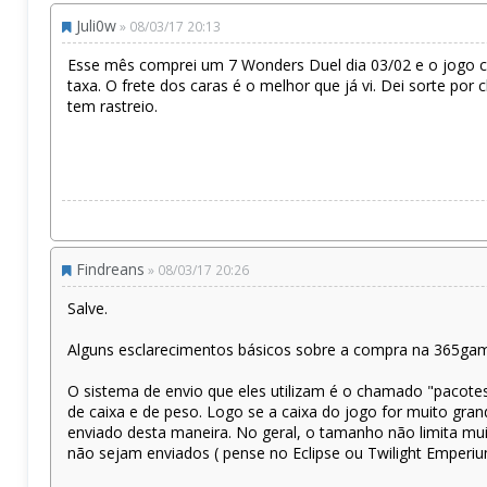
Juli0w
» 08/03/17 20:13
Esse mês comprei um 7 Wonders Duel dia 03/02 e o jogo c
taxa. O frete dos caras é o melhor que já vi. Dei sorte po
tem rastreio.
Findreans
» 08/03/17 20:26
Salve.
Alguns esclarecimentos básicos sobre a compra na 365gam
O sistema de envio que eles utilizam é o chamado "pacotes
de caixa e de peso. Logo se a caixa do jogo for muito gr
enviado desta maneira. No geral, o tamanho não limita mu
não sejam enviados ( pense no Eclipse ou Twilight Emperi