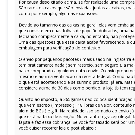
Por causa disso citado acima, se for realizada uma compra 
São raros os casos que são enviadas juntas as caixas, m
como por exemplo, algumas expansões.
Devido ao tamanho das caixas no geral, elas vem embal
que consiste em duas folhas de papelão dobradas, uma na ho
fechando completamente a caixa, no entanto, não protege 
Uma das questões que essa caixa acaba favorecendo, é que 
embalagem para verificação do conteúdo.
O envio por pequenos pacotes ( mais usado na Inglaterra e 
tem praticamente nada ( sem rastreio, sem seguro ), a ma
baixo comparado a qualquer outro envio. O envio proprime
mesmo é aqui na verificação da receita federal. Como não 
o que está acontecendo e se sumir o produto, já era. Mas é
considera acima de 30 dias como perdido, a loja tb tem reg
Quanto ao imposto, a 365games não coloca identificaçã
que vem escrito ( impresso ) : 18 libras de valor, conteudo 
alem de BGs ) e gift. Na realidade isso somado ao envio já
que está na faixa de isenção. No entanto o gracejo ilegal
fajuta e faz essa cobrança. Se você for taxado será por um
você quiser recorrer leia o post abaixo :