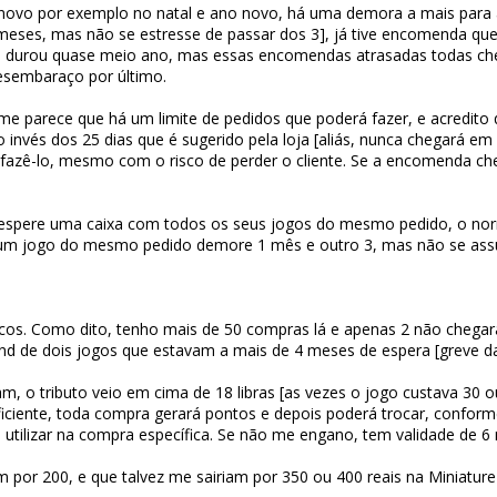
o novo por exemplo no natal e ano novo, há uma demora a mais par
 meses, mas não se estresse de passar dos 3], já tive encomenda q
que durou quase meio ano, mas essas encomendas atrasadas todas ch
desembaraço por último.
me parece que há um limite de pedidos que poderá fazer, e acredito
 invés dos 25 dias que é sugerido pela loja [aliás, nunca chegará em
o fazê-lo, mesmo com o risco de perder o cliente. Se a encomenda c
 espere uma caixa com todos os seus jogos do mesmo pedido, o nor
um jogo do mesmo pedido demore 1 mês e outro 3, mas não se assu
cos. Como dito, tenho mais de 50 compras lá e apenas 2 não chega
nd de dois jogos que estavam a mais de 4 meses de espera [greve d
m, o tributo veio em cima de 18 libras [as vezes o jogo custava 30 ou
ficiente, toda compra gerará pontos e depois poderá trocar, confo
utilizar na compra específica. Se não me engano, tem validade de 6
m por 200, e que talvez me sairiam por 350 ou 400 reais na Miniature 