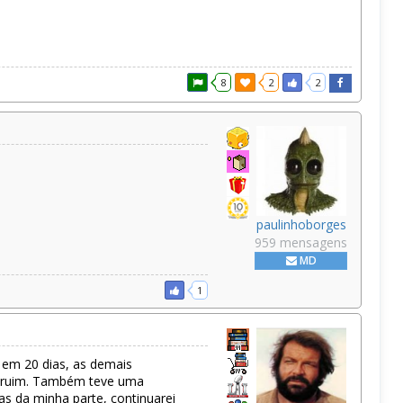
8
2
2
paulinhoborges
959 mensagens
MD
1
em 20 dias, as demais
m ruim. Também teve uma
s da minha parte, continuarei