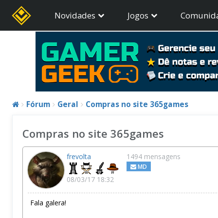
Novidades
Jogos
Comunid
Fórum
Geral
Compras no site 365games
Compras no site 365games
frevolta
1494 mensagens
MD
08/03/17 18:32
Fala galera!